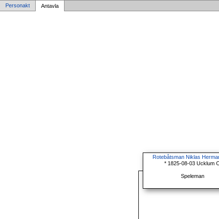
Personakt
Antavla
Rotebåtsman Niklas Herma
* 1825-08-03 Ucklum 
Speleman