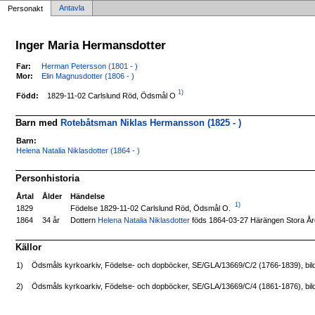
Antavla
Personakt
Inger Maria Hermansdotter
Far:
Herman Petersson (1801 - )
Mor:
Elin Magnusdotter (1806 - )
1)
1829-11-02 Carlslund Röd, Ödsmål O
Född:
Barn med
Rotebåtsman Niklas Hermansson (1825 - )
Barn:
Helena Natalia Niklasdotter (1864 - )
Personhistoria
Årtal
Ålder
Händelse
1)
Födelse 1829-11-02 Carlslund Röd, Ödsmål O.
1829
Dottern
Helena Natalia Niklasdotter
föds 1864-03-27 Härängen Stora Å
1864
34 år
Källor
1)
Ödsmåls kyrkoarkiv, Födelse- och dopböcker, SE/GLA/13669/C/2 (1766-1839), bil
2)
Ödsmåls kyrkoarkiv, Födelse- och dopböcker, SE/GLA/13669/C/4 (1861-1876), bil