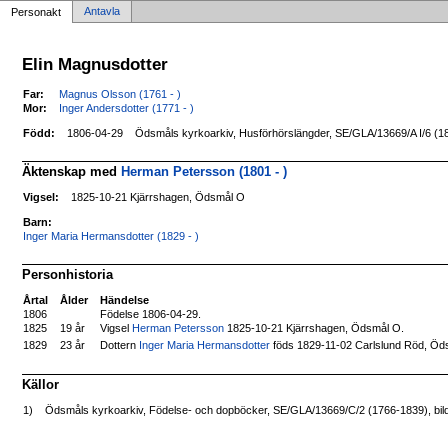
Antavla
Personakt
Elin Magnusdotter
Far:
Magnus Olsson (1761 - )
Mor:
Inger Andersdotter (1771 - )
Född:
1806-04-29
Ödsmåls kyrkoarkiv, Husförhörslängder, SE/GLA/13669/A I/6 (18
Äktenskap med
Herman Petersson (1801 - )
Vigsel:
1825-10-21 Kjärrshagen, Ödsmål O
Barn:
Inger Maria Hermansdotter (1829 - )
Personhistoria
Årtal
Ålder
Händelse
1806
Födelse 1806-04-29.
1825
19 år
Vigsel
Herman Petersson
1825-10-21 Kjärrshagen, Ödsmål O.
Dottern
Inger Maria Hermansdotter
föds 1829-11-02 Carlslund Röd, Ö
1829
23 år
Källor
1)
Ödsmåls kyrkoarkiv, Födelse- och dopböcker, SE/GLA/13669/C/2 (1766-1839), bil