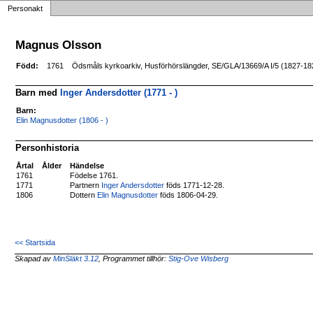
Personakt
Magnus Olsson
Född:
1761
Ödsmåls kyrkoarkiv, Husförhörslängder, SE/GLA/13669/A I/5 (1827-182
Barn med
Inger Andersdotter (1771 - )
Barn:
Elin Magnusdotter (1806 - )
Personhistoria
Årtal
Ålder
Händelse
1761
Födelse 1761.
1771
Partnern
Inger Andersdotter
föds 1771-12-28.
1806
Dottern
Elin Magnusdotter
föds 1806-04-29.
<< Startsida
Skapad av
MinSläkt 3.12
, Programmet tillhör:
Stig-Ove Wisberg