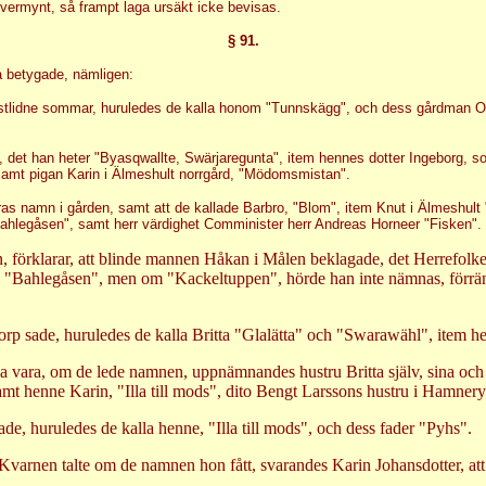
lvermynt, så frampt laga ursäkt icke bevisas.
§ 91.
å betygade, nämligen:
sistlidne sommar, huruledes de kalla honom "Tunnskägg", och dess gårdman Ol
de, det han heter "Byasqwallte, Swärjaregunta", item hennes dotter Ingeborg, 
samt pigan Karin i Älmeshult norrgård, "Mödomsmistan".
ras namn i gården, samt att de kallade Barbro, "Blom", item Knut i Älmeshult "T
ahlegåsen", samt herr värdighet Comminister herr Andreas Horneer "Fisken".
n, förklarar, att blinde mannen Håkan i Målen beklagade, det Herrefolk
 "Bahlegåsen", men om "Kackeltuppen", hörde han inte nämnas, förrän
storp sade, huruledes de kalla Britta "Glalätta" och "Swarawähl", ite
 illa vara, om de lede namnen, uppnämnandes hustru Britta själv, sina oc
amt henne Karin, "Illa till mods", dito Bengt Larssons hustru i Hamner
ade, huruledes de kalla henne, "Illa till mods", och dess fader "Pyhs".
varnen talte om de namnen hon fått, svarandes Karin Johansdotter, att 