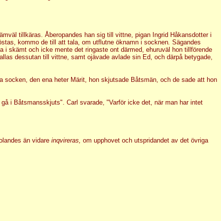
väl tillkäras. Åberopandes han sig till vittne, pigan Ingrid Håkansdotter i
höstas, kommo de till att tala, om utflutne öknamn i socknen
.
Sägandes
tta i skämt och icke mente det ringaste ont därmed, ehuruväl hon tillförende
allas dessutan till vittne, samt ojävade avlade sin Ed, och därpå betygade,
rga socken, den ena heter Märit, hon skjutsade Båtsmän, och de sade att hon
 gå i Båtsmansskjuts". Carl svarade, "Varför icke det, när man har intet
kolandes än vidare
inqvireras,
om upphovet och utspridandet av det övriga