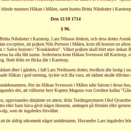
e blinde mannen Håkan i Målen, samt hustru Britta Nilsdotter i Karstorp,
Den 11/10 1714
§ 96.
tru Britta Nilsdotter i Karstorp, Lars Nilsson ibidem, och dess dotter 
utan
exception,
att pojken Nils Persson i Målen, kom till honom en afton
 Salvo honore:/ "Kuukänden". Vilket pojken skall hört utav änkan Britt
rästerna ha alla fått namn. Sedermera kom Håkan Svensson till Karstorp,
, flutit ifrån en flicka där i Karstorp.
sådant dher i gården, i fall Lars Niellssons dotter, hwilken ähr lustig i 
 sade Håkan i god mening, tyckte och illa vara, att sådant skulle tillvitas
de smädenamnen, förr än Håkan Svensson i Målen talte härom i deras hus,
agandes det, att välborne herr Kapten Magnus von Gerdten kallas "Gås
 uppvisandes därjämte en attest, ifrån Tredingsryttaren Olof Qvarnberg
tru eller barn hava givit något öknamn, antingen på förnäm eller gemen,
sqwalp, som de ingaledes förvållat.
, att de aldrig utkommit något smädenamn. Havandes Lars ingaledes hört 