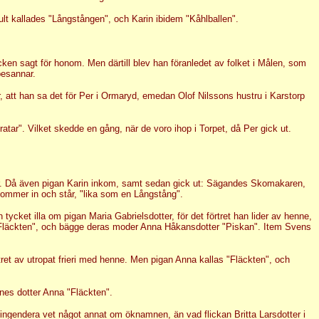
ult kallades "Långstången", och Karin ibidem "Kåhlballen".
cken sagt för honom. Men därtill blev han föranledet av folket i Målen, som
besannar.
 att han sa det för Per i Ormaryd, emedan Olof Nilssons hustru i Karstorp
ar". Vilket skedde en gång, när de voro ihop i Torpet, då Per gick ut.
skor. Då även pigan Karin inkom, samt sedan gick ut: Sägandes Skomakaren,
 kommer in och står, "lika som en Långstång".
ycket illa om pigan Maria Gabrielsdotter, för det förtret han lider av henne,
 "Fläckten", och bägge deras moder Anna Håkansdotter "Piskan". Item Svens
ret av utropat frieri med henne. Men pigan Anna kallas "Fläckten", och
nes dotter Anna "Fläckten".
 ingendera vet något annat om öknamnen, än vad flickan Britta Larsdotter i