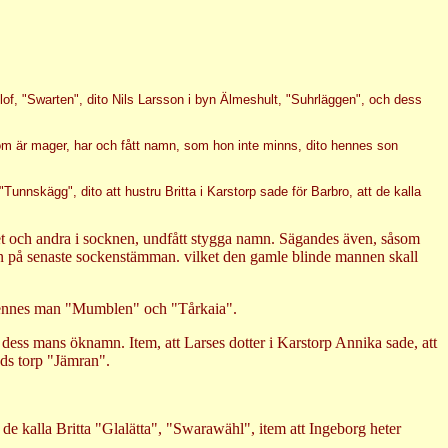
of, "Swarten", dito Nils Larsson i byn Älmeshult, "Suhrläggen", och dess
som är mager, har och fått namn, som hon inte minns, dito hennes son
unnskägg", dito att hustru Britta i Karstorp sade för Barbro, att de kalla
et och andra i socknen, undfått stygga namn. Sägandes även, såsom
 på senaste sockenstämman. vilket den gamle blinde mannen skall
m hennes man "Mumblen" och "Tårkaia".
h dess mans öknamn. Item, att Larses dotter i Karstorp Annika sade, att
yds torp "Jämran".
de kalla Britta "Glalätta", "Swarawähl", item att Ingeborg heter