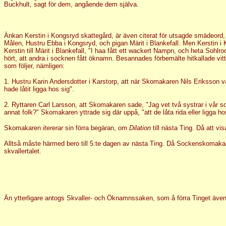
Buckhult, sagt för dem, angående dem själva.
Änkan Kerstin i Kongsryd skattegård, är även citerat för utsagde smädeord, o
Målen, Hustru Ebba i Kongsryd, och pigan Märit i Blankefall. Men Kerstin i K
Kerstin till Märit i Blankefall, "I haa fått ett wackert Nampn, och heta Sohl
hört, att andra i socknen fått öknamn. Besannades förbemälte hitkallade vitt
som följer, nämligen:
1. Hustru Karin Andersdotter i Karstorp, att när Skomakaren Nils Eriksson 
hade låtit ligga hos sig".
2. Ryttaren Carl Larsson, att Skomakaren sade, "Jag vet två systrar i vår so
annat folk?" Skomakaren yttrade sig där uppå, "att de låta rida eller ligga
Skomakaren
itererar
sin förra begäran, om
Dilation
till nästa Ting. Då att v
Alltså måste härmed bero till 5:te dagen av nästa Ting. Då Sockenskomakare
skvallertalet.
Än ytterligare antogs Skvaller- och Öknamnssaken, som å förra Tinget även