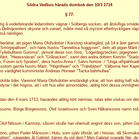
Södra Vedbos härads dombok den 10/3 1714
§ 77.
tig å vederbörande ledamöters vägnar i Solberga socken, att åtskilliga smäd
ka
Delinqventers
okynne och vanart, måtte med så mycket eftertryckligare näpst
ltså nämligen.
 berättar, att pigan Maria Olofsdotter i Karstorp skattegård, på 14:e året gam
r "Smörjepällsen", och hans hustru "Tannelösa huggyxen", item att pigan Märit
n "Fyllebulltens Gumma", jämväl deras son Jöns, "Lögerdagztecken, pigegneen 
n Märit, "Hwassnäsan" och "Grånacken", samt den andra dottern Kerstin "Stad
 Fuxen och Spraten", dess hustru Anna /: Salvo honore :/ "Unga uthpählsade 
ssutom gamla hustru Märit, "Högröfwan" och "Trätebijten". Välborna herr Kap
ns värdighet komminister Andreas Horneer "Tacka bahrhufwa".
kilde tider. Varemot Maria Olofsdotter enständigt yrkar, att hon aldrig haft såda
 i det högsta, att i sitt hus eller annorstädes, aldrig hört dessa orimlighe
edan den 4 mars 1713, havandes aldrig hört nämnas, talas eller viskas om det 
nssons, Börge Börgessons, Olof Israelssons och Sven Håkanssons namn stå insk
 Olof Nilsson i Karstorp, såsom skulle han ohemult angivit dess son, pilten G
tion,
pilten Peder Månsson i Hulu, som själv tillstår, att i höstas, då Skom
tten", sägandes åt Gabriel, känns du vid dem? Men Gabriel svarade Nej, de ä