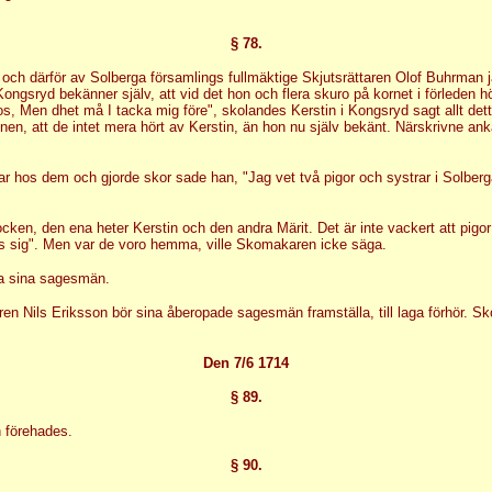
§ 78.
ch därför av Solberga församlings fullmäktige Skjutsrättaren Olof Buhrman jäm
ongsryd bekänner själv, att vid det hon och flera skuro på kornet i förleden 
roos, Men dhet må I tacka mig före", skolandes Kerstin i Kongsryd sagt allt de
nen, att de intet mera hört av Kerstin, än hon nu själv bekänt. Närskrivne ank
var hos dem och gjorde skor sade han, "Jag vet två pigor och systrar i Solbe
cken, den ena heter Kerstin och den andra Märit. Det är inte vackert att pigor
 hos sig". Men var de voro hemma, ville Skomakaren icke säga.
isa sina sagesmän.
n Nils Eriksson bör sina åberopade sagesmän framställa, till laga förhör. S
Den 7/6 1714
§ 89.
 förehades.
§ 90.