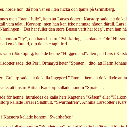
, hörde hon, då hon var en liten flicka och tjänte på Grimsberg.
nes man Jöran "Julle", item att Larses dotter i Karstorp sade, att de kal
all vara talat i Karstorp, men han kan icke namnge någon därtill. Lars i 
 Nämlingen, "Det har fuller den store Busen varit här idag", men han 
ade honom "Py", och hans hustru "Pyhskäring", skolandes Olof Nilsson ve
ed en eldbrand, om de icke tagit frid.
 vara i Jönköping, kallade henne "Huggentand". Item, att Lars i Karstor
lsdotter sade, det Per i Ormaryd heter "Spraten", dito, att Karin Johans
r i Gullarp sade, att de kalla Ingegerd "Jämra", item att de kallade an
de, att hustru Britta i Karstorp kallade honom "Spraten".
rp sade för henne, huruledes de kalla herr Kaptenen "Gåsen" eller "Kalk
storp kallade Israel i Slätthult, "Swarthafren". Annika Larsdotter i Kar
Lars i Karstorp kallade honom "Swarthafren".
edes de kallade honom "Bondetoken". Vilket Kerstin berättar, att Karin Jo