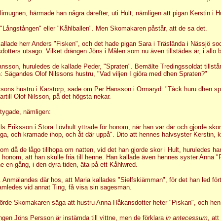
mugnen, härmade han några därefter, uti Hult, nämligen att pigan Kerstin i H
 "Långstången" eller "Kåhlballen". Men Skomakaren påstår, att de sa det.
kallade herr Anders "Fisken", och det hade pigan Sara i Träslända i Nässjö so
otters utsago. Vilket drängen Jöns i Målen som nu även tillstädes är, i allo 
sson, huruledes de kallade Peder, "Spraten". Bemälte Tredingssoldat tillstår,
n: Sägandes Olof Nilssons hustru, "Vad viljen I giöra med dhen Spraten?"
ssons hustru i Karstorp, sade om Per Hansson i Ormaryd: "Tåck huru dhen sprat
artill Olof Nilsson, på det högsta nekar.
tygade, nämligen:
ils Eriksson i Stora Lövhult yttrade för honom, när han var där och gjorde 
tuga, och kramade ihop, och åt där uppå". Dito att hennes halvsyster Kerstin,
 då de lågo tillhopa om natten, vid det han gjorde skor i Hult, huruledes han t
honom, att han skulle fria till henne. Han kallade även hennes syster Anna
 en gång, i den dyra tiden, äta på ett Kåhlwred.
Anmälandes där hos, att Maria kallades "Sielfskiämman", för det han led fört
amledes vid annat Ting, få visa sin sagesman.
 hörde Skomakaren säga att hustru Anna Håkansdotter heter "Piskan", och hen
ngen Jöns Persson är instämda till vittne, men de förklara
in antecessum,
att