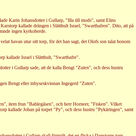
lade Karin Johansdotter i Gullarp, "Illa till mods", samt Elins
Karstorp kallade drängen i Slätthult Israel, "Swarthafren". Dito, att på
nämnde ingen kyrkoherde.
lat havan utur sitt torp, för det han sagt, det Olofs son talat honom
p kallade Israel i Slätthult, "Swarthafre".
dotter i Gullarp sade, att de kalla Bengt "Zuten", och dess hustru
tingen Bengt eller inhyseskvinnan Ingegerd "Zuten".
onen", item frun "Bahlegåsen", och herr Horneer, "Fisken". Vilket
storp kallade Johan på torpet "Py", och dess hustru "Pykäringen", samt
hansdotter i Gullarp skall förmält, det en flicka i Danstorps torp