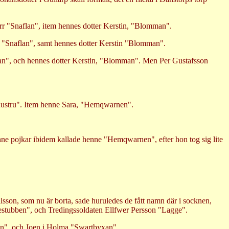
ärr "Snaflan", item hennes dotter Kerstin, "Blomman".
er "Snaflan", samt hennes dotter Kerstin "Blomman".
aflan", och hennes dotter Kerstin, "Blomman". Men Per Gustafsson
s hustru". Item henne Sara, "Hemqwarnen".
ne pojkar ibidem kallade henne "Hemqwarnen", efter hon tog sig lite
lsson, som nu är borta, sade huruledes de fått namn där i socknen,
gestubben", och Tredingssoldaten Ellfwer Persson "Lagge".
aten", och Joen i Holma "Swartbyxan".