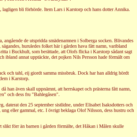
 lagligen bli förhörde. Item Lars i Karstorp och hans dotter Annika.
Annika, angående de utspridda smädenamnen i Solberga socken. Blivandes
, sägandes, huruledes folket här i gården hava fått namn, varibland
a i Buckhult, som berättade, att Olofs flicka i Karstorp sådant sagt
 och ibland annat upptäckte, det pojken Nils Persson hade förmält om
snack och tahl, eij giordt samma missbruk. Dock har han alldrig hördt
 dem i Karstorp.
 då han även skall uppnämnt, att herrskapet och prästerna fått namn,
en" och dess fru "Bahlegåsen".
, daterat den 25 september sistlidne, under Elisabet Isaksdotters och
 ung eller gammal, etc. I övrigt beklaga Olof Nilsson, dess hustru och
slikt förr än barnen i gården förmälte, det Håkan i Målen skulle