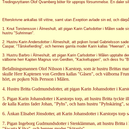
Tredingsryttaren Olof Qvarnberg böter för upprops försummelse. En daler si
Efterskrivne ankallas till vittne, samt utan
Exeption
avlade sin ed, och därp
1. Knut Torstensson i Älmeshult, att pigan Karin Carlsdotter i Målen sade 
hustru "Suhrinnan".
2. Hustru Karin Andersdotter i Älmeshult, att pojken Israel Gabrielsson sa
Caspar, "Tårskefierding", och hennes gamla moder Karin kallas "Hwenan", 
3. Hustru Barbro i Älmeshult, att pigan Karin Carlsdotter i Målen upptalte de
välborne herr Kapten Magnus von Gerdten, "Kackeltuppen", och dess fru "B
Befallningsmannen Olof Nilsson i Karstorp, som är hustru Brittas ma
skulle Herr Kaptenen von Gerdten kallas "Gåsen", och välborna Frun
hört, av pojken Nils Persson i Målen.
4. Hustru Britta Gudmundsdotter, att pigan Karin Johansdotter i Kar
5. Pigan Karin Johansdotter i Karstorps torp, att hustru Britta tyckte
de kalla Karins fader Johan, "Pyhs", och hans hustru "Pyhskäring", s
6. Änkan Elisabet Jönsdotter, att Karin Johansdotter i Karstorps torp s
7. Pigan Ingeborg Gudmundsdotter i Stenklämman, att hustru Britta i K
"Swarta Kålsa", och hennes moder "Sötapla".