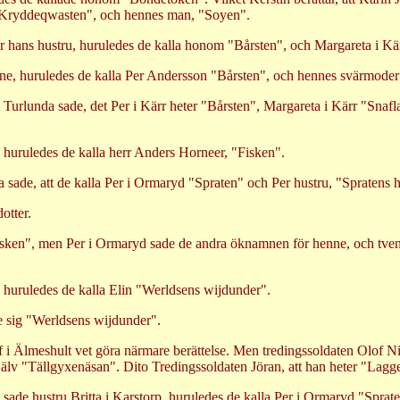
r "Kryddeqwasten", och hennes man, "Soyen".
för hans hustru, huruledes de kalla honom "Bårsten", och Margareta i K
henne, huruledes de kalla Per Andersson "Bårsten", och hennes svärmod
n i Turlunda sade, det Per i Kärr heter "Bårsten", Margareta i Kärr "Sn
, huruledes de kalla herr Anders Horneer, "Fisken".
da sade, att de kalla Per i Ormaryd "Spraten" och Per hustru, "Spraten
otter.
isken", men Per i Ormaryd sade de andra öknamnen för henne, och tven
e, huruledes de kalla Elin "Werldsens wijdunder".
ade sig "Werldsens wijdunder".
f i Älmeshult vet göra närmare berättelse. Men tredingssoldaten Olof Ni
älv "Tällgyxenäsan". Dito Tredingssoldaten Jöran, att han heter "Lag
as sade hustru Britta i Karstorp, huruledes de kalla Per i Ormaryd "Spr