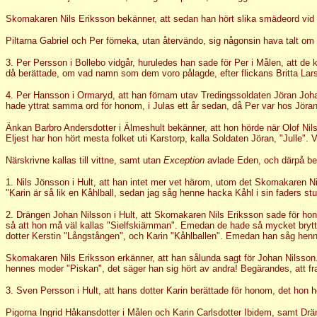
Skomakaren Nils Eriksson bekänner, att sedan han hört slika smädeord vid li
Piltarna Gabriel och Per förneka, utan återvändo, sig någonsin hava talt om
3. Per Persson i Bollebo vidgår, huruledes han sade för Per i Målen, att de 
då berättade, om vad namn som dem voro pålagde, efter flickans Britta Larsd
4. Per Hansson i Ormaryd, att han förnam utav Tredingssoldaten Jöran Johan
hade yttrat samma ord för honom, i Julas ett år sedan, då Per var hos Jöra
Änkan Barbro Andersdotter i Älmeshult bekänner, att hon hörde när Olof Nil
Eljest har hon hört mesta folket uti Karstorp, kalla Soldaten Jöran, "Julle". V
Närskrivne kallas till vittne, samt utan
Exception
avlade Eden, och därpå be
1. Nils Jönsson i Hult, att han intet mer vet härom, utom det Skomakaren N
"Karin är så lik en Kåhlball, sedan jag såg henne hacka Kåhl i sin faders s
2. Drängen Johan Nilsson i Hult, att Skomakaren Nils Eriksson sade för honom
så att hon må väl kallas "Sielfskiämman". Emedan de hade så mycket brytt 
dotter Kerstin "Långstången", och Karin "Kåhlballen". Emedan han såg henne
Skomakaren Nils Eriksson erkänner, att han sålunda sagt för Johan Nilsson. 
hennes moder "Piskan", det säger han sig hört av andra! Begärandes, att fr
3. Sven Persson i Hult, att hans dotter Karin berättade för honom, det hon
Pigorna Ingrid Håkansdotter i Målen och Karin Carlsdotter Ibidem, samt Drä