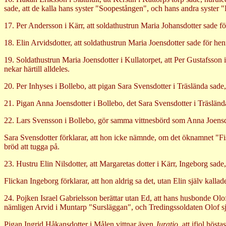
sade, att de kalla hans syster "Soopestången", och hans andra syste
17. Per Andersson i Kärr, att soldathustrun Maria Johansdotter sade 
18. Elin Arvidsdotter, att soldathustrun Maria Joensdotter sade för 
19. Soldathustrun Maria Joensdotter i Kullatorpet, att Per Gustafsso
nekar härtill alldeles.
20. Per Inhyses i Bollebo, att pigan Sara Svensdotter i Träslända sade
21. Pigan Anna Joensdotter i Bollebo, det Sara Svensdotter i Träslän
22. Lars Svensson i Bollebo, gör samma vittnesbörd som Anna Joensd
Sara Svensdotter förklarar, att hon icke nämnde, om det öknamnet "F
bröd att tugga på.
23. Hustru Elin Nilsdotter, att Margaretas dotter i Kärr, Ingeborg sad
Flickan Ingeborg förklarar, att hon aldrig sa det, utan Elin själv kall
24. Pojken Israel Gabrielsson berättar utan Ed, att hans husbonde Olo
nämligen Arvid i Muntarp "Sursläggan", och Tredingssoldaten Olof sj
Pigan Ingrid Håkansdotter i Målen vittnar även
Juratio,
att ifjol höst