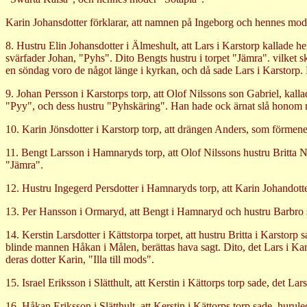
Karin Johansdotter förklarar, att namnen på Ingeborg och hennes moder
8. Hustru Elin Johansdotter i Älmeshult, att Lars i Karstorp kallade hen
svärfader Johan, "Pyhs". Dito Bengts hustru i torpet "Jämra". vilket sk
en söndag voro de något länge i kyrkan, och då sade Lars i Karstorp.
9. Johan Persson i Karstorps torp, att Olof Nilssons son Gabriel, kall
"Pyy", och dess hustru "Pyhskäring". Han hade ock ärnat slå honom m
10. Karin Jönsdotter i Karstorp torp, att drängen Anders, som förmenes
11. Bengt Larsson i Hamnaryds torp, att Olof Nilssons hustru Britta Ni
"Jämra".
12. Hustru Ingegerd Persdotter i Hamnaryds torp, att Karin Johandotte
13. Per Hansson i Ormaryd, att Bengt i Hamnaryd och hustru Barbro sa
14. Kerstin Larsdotter i Kättstorpa torpet, att hustru Britta i Karsto
blinde mannen Håkan i Målen, berättas hava sagt. Dito, det Lars i Kar
deras dotter Karin, "Illa till mods".
15. Israel Eriksson i Slätthult, att Kerstin i Kättorps torp sade, det 
16. Håkan Eriksson i Slätthult, att Kerstin i Kättorps torp sade, hurul