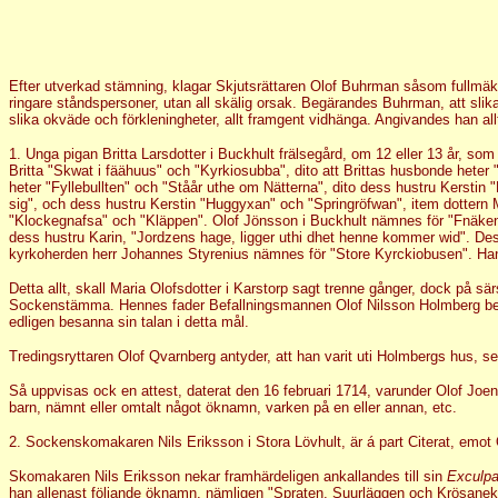
Efter utverkad stämning, klagar Skjutsrättaren Olof Buhrman såsom fullmäk
ringare ståndspersoner, utan all skälig orsak. Begärandes Buhrman, att sli
slika okväde och förkleningheter, allt framgent vidhänga. Angivandes han al
1. Unga pigan Britta Larsdotter i Buckhult frälsegård, om 12 eller 13 år, som
Britta "Skwat i fäähuus" och "Kyrkiosubba", dito att Brittas husbonde hete
heter "Fyllebullten" och "Ståår uthe om Nätterna", dito dess hustru Kersti
sig", och dess hustru Kerstin "Huggyxan" och "Springröfwan", item dotter
"Klockegnafsa" och "Kläppen". Olof Jönsson i Buckhult nämnes för "Fnäken,
dess hustru Karin, "Jordzens hage, ligger uthi dhet henne kommer wid". De
kyrkoherden herr Johannes Styrenius nämnes för "Store Kyrckiobusen". Ha
Detta allt, skall Maria Olofsdotter i Karstorp sagt trenne gånger, dock på särs
Sockenstämma. Hennes fader Befallningsmannen Olof Nilsson Holmberg bedyrar
edligen besanna sin talan i detta mål.
Tredingsryttaren Olof Qvarnberg antyder, att han varit uti Holmbergs hus, s
Så uppvisas ock en attest, daterat den 16 februari 1714, varunder Olof Joe
barn, nämnt eller omtalt något öknamn, varken på en eller annan, etc.
2. Sockenskomakaren Nils Eriksson i Stora Lövhult, är á part Citerat, emot
Skomakaren Nils Eriksson nekar framhärdeligen ankallandes till sin
Exculpa
han allenast följande öknamn, nämligen "Spraten, Suurläggen och Krösaneka