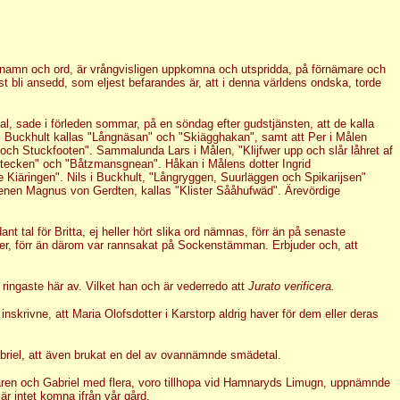
enamn och ord, är vrångvisligen uppkomna och utspridda, på förnämare och
 bli ansedd, som eljest befarandes är, att i denna världens ondska, torde
mal, sade i förleden sommar, på en söndag efter gudstjänsten, att de kalla
 i Buckhult kallas "Långnäsan" och "Skiägghakan", samt att Per i Målen
och Stuckfooten". Sammalunda Lars i Målen, "Klijfwer upp och slår låhret af
ztecken" och "Båtzmansgnean". Håkan i Målens dotter Ingrid
Kiäringen". Nils i Buckhult, "Långryggen, Suurläggen och Spikarijsen"
tenen Magnus von Gerdten, kallas "Klister Sååhufwäd". Ärevördige
nt tal för Britta, ej heller hört slika ord nämnas, förr än på senaste
ter, förr än därom var rannsakat på Sockenstämman. Erbjuder och, att
ringaste här av. Vilket han och är vederredo att
Jurato verificera.
rivne, att Maria Olofsdotter i Karstorp aldrig haver för dem eller deras
abriel, att även brukat en del av ovannämnde smädetal.
akaren och Gabriel med flera, voro tillhopa vid Hamnaryds Limugn, uppnämnde
r intet komna ifrån vår gård.