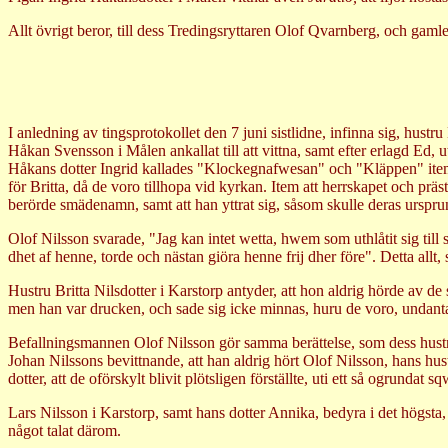
Allt övrigt beror, till dess Tredingsryttaren Olof Qvarnberg, och gaml
I anledning av tingsprotokollet den 7 juni sistlidne, infinna sig, hus
Håkan Svensson i Målen ankallat till att vittna, samt efter erlagd Ed, 
Håkans dotter Ingrid kallades "Klockegnafwesan" och "Kläppen" item /:
för Britta, då de voro tillhopa vid kyrkan. Item att herrskapet och p
berörde smädenamn, samt att han yttrat sig, såsom skulle deras ursprung
Olof Nilsson svarade, "Jag kan intet wetta, hwem som uthlåtit sig till 
dhet af henne, torde och nästan giöra henne frij dher före". Detta allt,
Hustru Britta Nilsdotter i Karstorp antyder, att hon aldrig hörde av 
men han var drucken, och sade sig icke minnas, huru de voro, undant
Befallningsmannen Olof Nilsson gör samma berättelse, som dess hustru,
Johan Nilssons bevittnande, att han aldrig hört Olof Nilsson, hans hus
dotter, att de oförskylt blivit plötsligen förställte, uti ett så ogrundat 
Lars Nilsson i Karstorp, samt hans dotter Annika, bedyra i det högsta
något talat därom.