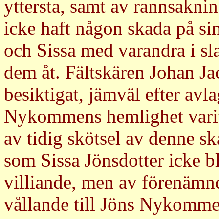
yttersta, samt av rannsakn
icke haft någon skada på si
och Sissa med varandra i sl
dem åt. Fältskären Johan J
besiktigat, jämväl efter avla
Nykommens hemlighet varit s
av tidig skötsel av denne sk
som Sissa Jönsdotter icke b
villiande, men av förenämnd
vållande till Jöns Nykomme