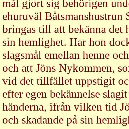
mål gjort sig behörigen unde
ehuruväl Båtsmanshustrun S
bringas till att bekänna d
sin hemlighet. Har hon doc
slagsmål emellan henne oc
och att Jöns Nykommen, som
vid det tillfället uppstigit o
efter egen bekännelse slag
händerna, ifrån vilken ti
och skadande på sin hemlighet