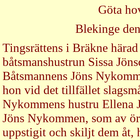
Göta ho
Blekinge de
Tingsrättens i Bräkne hära
båtsmanshustrun Sissa Jönsdo
Båtsmannens Jöns Nykomme
hon vid det tillfället slags
Nykommens hustru Ellena J
Jöns Nykommen, som av örn
uppstigit och skiljt dem åt,