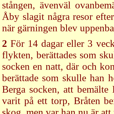
stången, ävenväl ovanbemä
Åby slagit några resor efte
när gärningen blev uppenbar
2
För 14 dagar eller 3 vecko
flykten, berättades som sk
socken en natt, där och ko
berättade som skulle han hö
Berga socken, att bemälte 
varit på ett torp, Bråten 
skog, men var han nu är att 