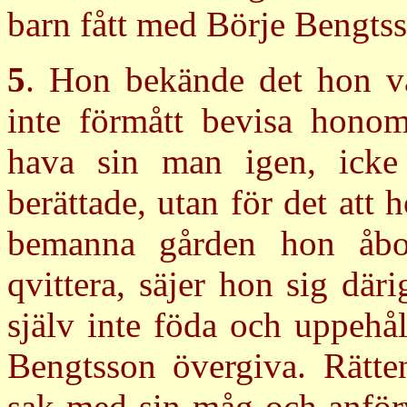
barn fått med Börje Bengts
5
. Hon bekände det hon va
inte förmått bevisa honom 
hava sin man igen, icke
berättade, utan för det att
bemanna gården hon åbo
qvittera, säjer hon sig dä
själv inte föda och uppehå
Bengtsson övergiva. Rätt
sak med sin måg och anför