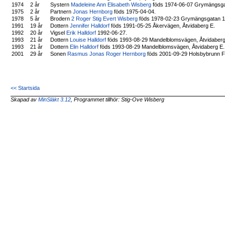
1974
2 år
Systern
Madeleine Ann Elisabeth Wisberg
föds 1974-06-07 Grymängsgat
1975
2 år
Partnern
Jonas Hernborg
föds 1975-04-04.
1978
5 år
Brodern
2 Roger Stig Evert Wisberg
föds 1978-02-23 Grymängsgatan 17
1991
19 år
Dottern
Jennifer Halldorf
föds 1991-05-25 Åkervägen, Åtvidaberg E.
1992
20 år
Vigsel
Erik Halldorf
1992-06-27.
1993
21 år
Dottern
Louise Halldorf
föds 1993-08-29 Mandelblomsvägen, Åtvidaberg
1993
21 år
Dottern
Elin Halldorf
föds 1993-08-29 Mandelblomsvägen, Åtvidaberg E.
2001
29 år
Sonen
Rasmus Jonas Roger Hernborg
föds 2001-09-29 Holsbybrunn F
<< Startsida
Skapad av
MinSläkt 3.12
, Programmet tillhör: Stig-Ove Wisberg