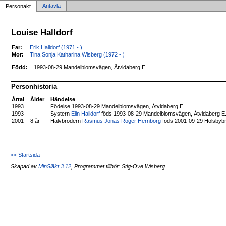
Antavla
Personakt
Louise Halldorf
Far:
Erik Halldorf (1971 - )
Mor:
Tina Sonja Katharina Wisberg (1972 - )
Född:
1993-08-29 Mandelblomsvägen, Åtvidaberg E
Personhistoria
Årtal
Ålder
Händelse
1993
Födelse 1993-08-29 Mandelblomsvägen, Åtvidaberg E.
1993
Systern
Elin Halldorf
föds 1993-08-29 Mandelblomsvägen, Åtvidaberg E
2001
8 år
Halvbrodern
Rasmus Jonas Roger Hernborg
föds 2001-09-29 Holsbybr
<< Startsida
Skapad av
MinSläkt 3.12
, Programmet tillhör: Stig-Ove Wisberg