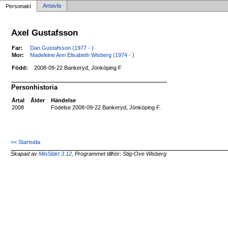
Antavla
Personakt
Axel Gustafsson
Far:
Dan Gustafsson (1977 - )
Mor:
Madeleine Ann Elisabeth Wisberg (1974 - )
Född:
2008-09-22 Bankeryd, Jönköping F
Personhistoria
Årtal
Ålder
Händelse
2008
Födelse 2008-09-22 Bankeryd, Jönköping F.
<< Startsida
Skapad av
MinSläkt 3.12
, Programmet tillhör: Stig-Ove Wisberg