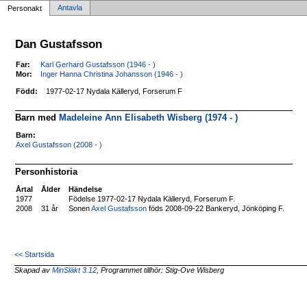
Antavla
Personakt
Dan Gustafsson
Far:
Karl Gerhard Gustafsson (1946 - )
Mor:
Inger Hanna Christina Johansson (1946 - )
Född:
1977-02-17 Nydala Källeryd, Forserum F
Barn med
Madeleine Ann Elisabeth Wisberg (1974 - )
Barn:
Axel Gustafsson (2008 - )
Personhistoria
Årtal
Ålder
Händelse
1977
Födelse 1977-02-17 Nydala Källeryd, Forserum F.
2008
31 år
Sonen
Axel Gustafsson
föds 2008-09-22 Bankeryd, Jönköping F.
<< Startsida
Skapad av
MinSläkt 3.12
, Programmet tillhör: Stig-Ove Wisberg