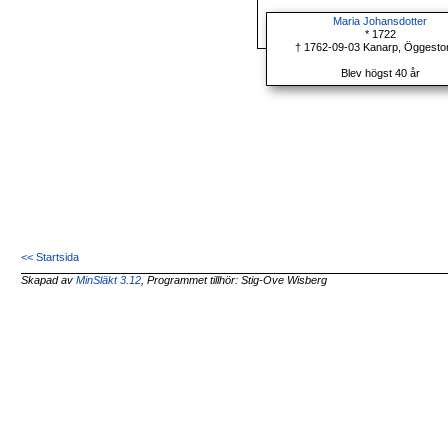
Maria Johansdotter
* 1722
† 1762-09-03 Kanarp, Öggesto
Blev högst 40 år
<< Startsida
Skapad av
MinSläkt 3.12
, Programmet tillhör: Stig-Ove Wisberg