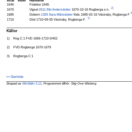
Årtal
Ålder
Händelse
1646
Födelse 1646.
2)
Vigsel
2611 Elin Andersdotter
1670-10-16 Rogberga s:n.
1670
3
Dottern
1305 Sara Månsdotter
föds 1685-02-16 Västraby, Rogberga F
1685
1)
Död 1710-09-05 Västraby, Rogberga F.
1710
Källor
1)
Rog C:1 FVD 1666-1710 0/402
2)
FVD Rogberga 1670-1679
3)
Rogberga C:1
<< Startsida
Skapad av
MinSläkt 3.12
, Programmet tillhör: Stig-Ove Wisberg