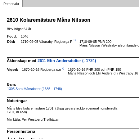
Personakt
2610 Kolaremästare Måns Nilsson
Blev högst 64 år.
Född:
1646
1)
1710-09-05 Västraby, Rogberga F
Död:
1710-09-05 PNR 200
Måns Nilsson i Westraby afsombnade d.
Äktenskap med
2611 Elin Andersdotter (- 1724)
2)
1670-10-16 Rogberga s:n
Vigsel:
1670-10-16 PNR 200 och PNR 150
Måns Nilsson och Elin Anders d. i Westraby 16
Barn:
1305 Sara Månsdotter (1685 - 1748)
Noteringar
Måns blev kolaremästare 1701. (Jkpg gevärsfacktori generalmönsterrulla
1707, nr 658)
Min källa: Per Westberg Trollhättan
Personhistoria