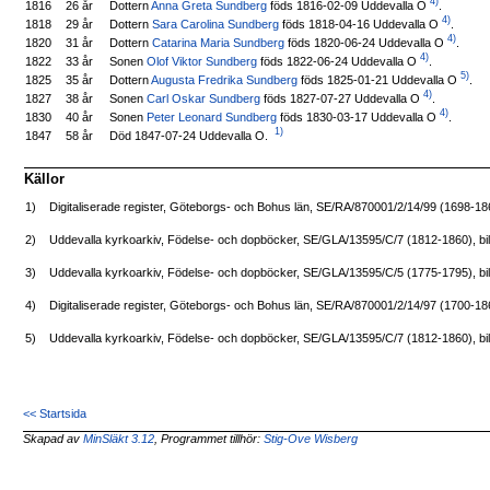
4)
Dottern
Anna Greta Sundberg
föds 1816-02-09 Uddevalla O
.
1816
26 år
4)
Dottern
Sara Carolina Sundberg
föds 1818-04-16 Uddevalla O
.
1818
29 år
4)
Dottern
Catarina Maria Sundberg
föds 1820-06-24 Uddevalla O
.
1820
31 år
4)
Sonen
Olof Viktor Sundberg
föds 1822-06-24 Uddevalla O
.
1822
33 år
5)
Dottern
Augusta Fredrika Sundberg
föds 1825-01-21 Uddevalla O
.
1825
35 år
4)
Sonen
Carl Oskar Sundberg
föds 1827-07-27 Uddevalla O
.
1827
38 år
4)
Sonen
Peter Leonard Sundberg
föds 1830-03-17 Uddevalla O
.
1830
40 år
1)
Död 1847-07-24 Uddevalla O.
1847
58 år
Källor
1)
Digitaliserade register, Göteborgs- och Bohus län, SE/RA/870001/2/14/99 (1698-1
2)
Uddevalla kyrkoarkiv, Födelse- och dopböcker, SE/GLA/13595/C/7 (1812-1860), bi
3)
Uddevalla kyrkoarkiv, Födelse- och dopböcker, SE/GLA/13595/C/5 (1775-1795), bi
4)
Digitaliserade register, Göteborgs- och Bohus län, SE/RA/870001/2/14/97 (1700-1
5)
Uddevalla kyrkoarkiv, Födelse- och dopböcker, SE/GLA/13595/C/7 (1812-1860), bi
<< Startsida
Skapad av
MinSläkt 3.12
, Programmet tillhör:
Stig-Ove Wisberg