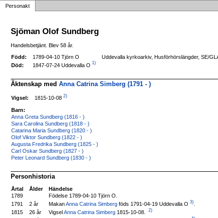
Personakt
Sjöman Olof Sundberg
Handelsbetjänt. Blev 58 år.
Född:
1789-04-10 Tjörn O
Uddevalla kyrkoarkiv, Husförhörslängder, SE/GLA
1)
1847-07-24 Uddevalla O
Död:
Äktenskap med
Anna Catrina Simberg (1791 - )
2)
1815-10-08
Vigsel:
Barn:
Anna Greta Sundberg (1816 - )
Sara Carolina Sundberg (1818 - )
Catarina Maria Sundberg (1820 - )
Olof Viktor Sundberg (1822 - )
Augusta Fredrika Sundberg (1825 - )
Carl Oskar Sundberg (1827 - )
Peter Leonard Sundberg (1830 - )
Personhistoria
Årtal
Ålder
Händelse
1789
Födelse 1789-04-10 Tjörn O.
3)
Makan
Anna Catrina Simberg
föds 1791-04-19 Uddevalla O
.
1791
2 år
2)
Vigsel
Anna Catrina Simberg
1815-10-08.
1815
26 år