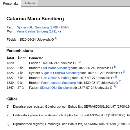
Antavla
Personakt
Catarina Maria Sundberg
Far:
Sjöman Olof Sundberg (1789 - 1847)
Mor:
Anna Catrina Simberg (1791 - )
1)
1820-06-24 Uddevalla O
Född:
Personhistoria
Årtal
Ålder
Händelse
1)
Födelse 1820-06-24 Uddevalla O.
1820
1)
Brodern
Olof Viktor Sundberg
föds 1822-06-24 Uddevalla O
.
1822
2 år
2)
Systern
Augusta Fredrika Sundberg
föds 1825-01-21 Uddevalla O
.
1825
4 år
1)
Brodern
Carl Oskar Sundberg
föds 1827-07-27 Uddevalla O
.
1827
7 år
1)
Brodern
Peter Leonard Sundberg
föds 1830-03-17 Uddevalla O
.
1830
9 år
3)
Fadern
Sjöman Olof Sundberg
dör 1847-07-24 Uddevalla O
.
1847
27 år
Källor
1)
Digitaliserade register, Göteborgs- och Bohus län, SE/RA/870001/2/14/97 (1700-1
2)
Uddevalla kyrkoarkiv, Födelse- och dopböcker, SE/GLA/13595/C/7 (1812-1860), bi
3)
Digitaliserade register, Göteborgs- och Bohus län, SE/RA/870001/2/14/99 (1698-1