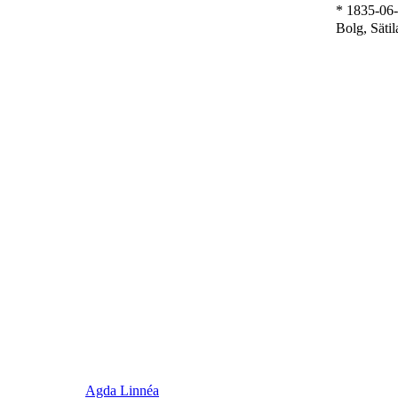
* 1835-06
Bolg, Sätil
Agda Linnéa