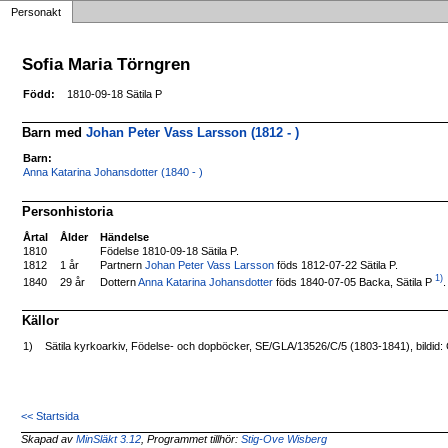
Personakt
Sofia Maria Törngren
Född:
1810-09-18 Sätila P
Barn med
Johan Peter Vass Larsson (1812 - )
Barn:
Anna Katarina Johansdotter (1840 - )
Personhistoria
Årtal
Ålder
Händelse
1810
Födelse 1810-09-18 Sätila P.
1812
1 år
Partnern
Johan Peter Vass Larsson
föds 1812-07-22 Sätila P.
1)
Dottern
Anna Katarina Johansdotter
föds 1840-07-05 Backa, Sätila P
.
1840
29 år
Källor
1)
Sätila kyrkoarkiv, Födelse- och dopböcker, SE/GLA/13526/C/5 (1803-1841), bildid
<< Startsida
Skapad av
MinSläkt 3.12
, Programmet tillhör:
Stig-Ove Wisberg