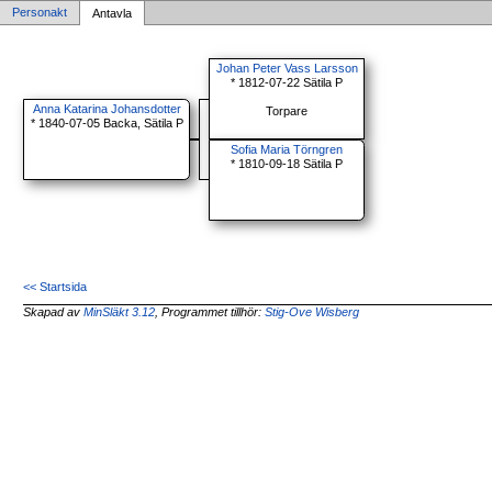
Personakt
Antavla
Johan Peter Vass Larsson
* 1812-07-22 Sätila P
Anna Katarina Johansdotter
Torpare
* 1840-07-05 Backa, Sätila P
Sofia Maria Törngren
* 1810-09-18 Sätila P
<< Startsida
Skapad av
MinSläkt 3.12
, Programmet tillhör:
Stig-Ove Wisberg