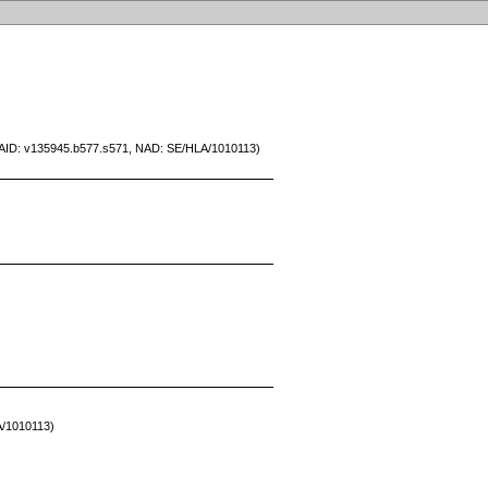
71 (AID: v135945.b577.s571, NAD: SE/HLA/1010113)
A/1010113)