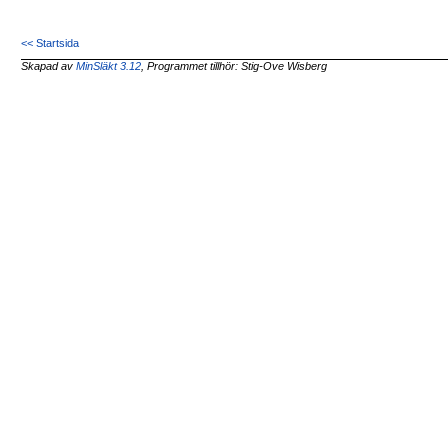
<< Startsida
Skapad av
MinSläkt 3.12
, Programmet tillhör: Stig-Ove Wisberg