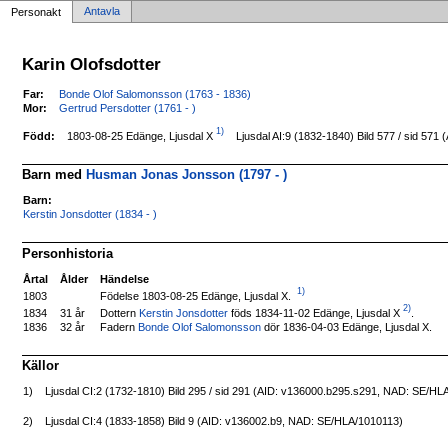
Antavla
Personakt
Karin Olofsdotter
Far:
Bonde Olof Salomonsson (1763 - 1836)
Mor:
Gertrud Persdotter (1761 - )
1)
1803-08-25 Edänge, Ljusdal X
Född:
Ljusdal AI:9 (1832-1840) Bild 577 / sid 5
Barn med
Husman Jonas Jonsson (1797 - )
Barn:
Kerstin Jonsdotter (1834 - )
Personhistoria
Årtal
Ålder
Händelse
1)
Födelse 1803-08-25 Edänge, Ljusdal X.
1803
2)
Dottern
Kerstin Jonsdotter
föds 1834-11-02 Edänge, Ljusdal X
.
1834
31 år
1836
32 år
Fadern
Bonde Olof Salomonsson
dör 1836-04-03 Edänge, Ljusdal X.
Källor
1)
Ljusdal CI:2 (1732-1810) Bild 295 / sid 291 (AID: v136000.b295.s291, NAD: SE/HL
2)
Ljusdal CI:4 (1833-1858) Bild 9 (AID: v136002.b9, NAD: SE/HLA/1010113)