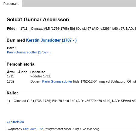
Personakt
Soldat Gunnar Andersson
Född:
1711
Ölmstad AI:5 (1766-1768) Bild 60 / sid 97 (AID: v22934.b60.s97, NAD
Barn med
Kerstin Jonsdotter (1707 - )
Barn:
Karin Gunnarsdotter (1752 - )
Personhistoria
Årtal
Ålder
Händelse
1711
Födelse 1711.
Dottern
Karin Gunnarsdotter
föds 1752-12-04 Ingaryd Soldattorp, Ölms
1752
Källor
1)
Ölmstad C:2 (1736-1786) Bild 79 / sid 149 (AID: v36770.b79.s149, NAD: SE/VALA/
<< Startsida
Skapad av
MinSläkt 3.12
, Programmet tillhör: Stig-Ove Wisberg