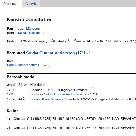
Antavla
Personakt
Kerstin Jonsdotter
Far:
Jaen Månsson
Mor:
Kerstin Persdotter
1)
1707-12-29 Ingaryd, Ölmstad F
Född:
Ölmstad AI:5 (1766-1768) Bild 60 / sid 9
Barn med
Soldat Gunnar Andersson (1711 - )
Barn:
Karin Gunnarsdotter (1752 - )
Personhistoria
Årtal
Ålder
Händelse
1)
Födelse 1707-12-29 Ingaryd, Ölmstad F.
1707
1711
Partnern
Soldat Gunnar Andersson
föds 1711.
Dottern
Karin Gunnarsdotter
föds 1752-12-04 Ingaryd Soldattorp, Ölms
1752
44 år
Källor
1)
Ölmstad C:1 (1666-1735) Bild 99 / sid 189 (AID: v36769.b99.s189, NAD: SE/VALA/
2)
Ölmstad C:2 (1736-1786) Bild 79 / sid 149 (AID: v36770.b79.s149, NAD: SE/VALA/