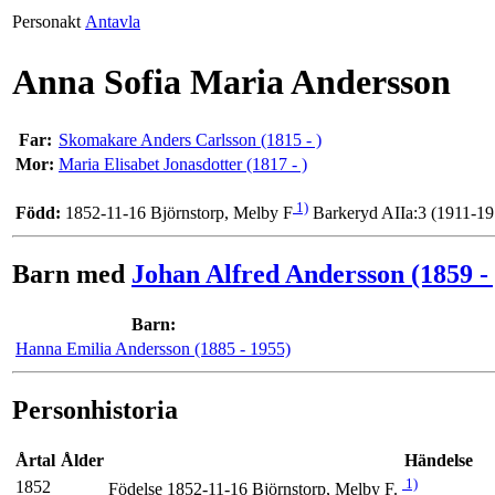
Personakt
Antavla
Anna Sofia Maria Andersson
Far:
Skomakare Anders Carlsson (1815 - )
Mor:
Maria Elisabet Jonasdotter (1817 - )
1)
Född:
Barkeryd AIIa:3 (1911-1
1852-11-16 Björnstorp, Melby F
Barn med
Johan Alfred Andersson (1859 - 
Barn:
Hanna Emilia Andersson (1885 - 1955)
Personhistoria
Årtal
Ålder
Händelse
1)
1852
Födelse 1852-11-16 Björnstorp, Melby F.