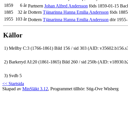
1859
6 år
Partnern
Johan Alfred Andersson
föds 1859-01-15 Back
1885
32 år
Dottern
Tjänarinna Hanna Emilia Andersson
föds 1885
1955
103 år
Dottern
Tjänarinna Hanna Emilia Andersson
dör 1955-
Källor
1)
Mellby C:3 (1766-1861) Bild 156 / sid 303 (AID: v35602.b15
2)
Barkeryd AI:20 (1861-1865) Bild 260 / sid 250b (AID: v1893
3)
Svdb 5
<< Startsida
Skapad av
MinSläkt 3.12
, Programmet tillhör: Stig-Ove Wisberg