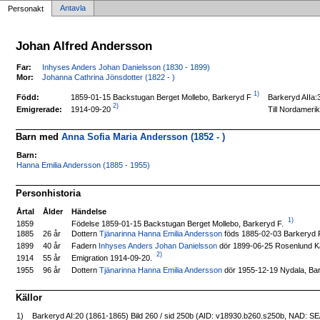
Antavla
Personakt
Johan Alfred Andersson
Far:
Inhyses Anders Johan Danielsson (1830 - 1899)
Mor:
Johanna Cathrina Jönsdotter (1822 - )
1)
1859-01-15 Backstugan Berget Mollebo, Barkeryd F
Född:
Barkeryd AIIa:
2)
1914-09-20
Emigrerade:
Till Nordameri
Barn med
Anna Sofia Maria Andersson (1852 - )
Barn:
Hanna Emilia Andersson (1885 - 1955)
Personhistoria
Årtal
Ålder
Händelse
1)
Födelse 1859-01-15 Backstugan Berget Mollebo, Barkeryd F.
1859
1885
26 år
Dottern
Tjänarinna Hanna Emilia Andersson
föds 1885-02-03 Barkeryd 
Fadern
Inhyses Anders Johan Danielsson
dör 1899-06-25 Rosenlund Kä
1899
40 år
2)
Emigration 1914-09-20.
1914
55 år
Dottern
Tjänarinna Hanna Emilia Andersson
dör 1955-12-19 Nydala, Ba
1955
96 år
Källor
1)
Barkeryd AI:20 (1861-1865) Bild 260 / sid 250b (AID: v18930.b260.s250b, NAD: S