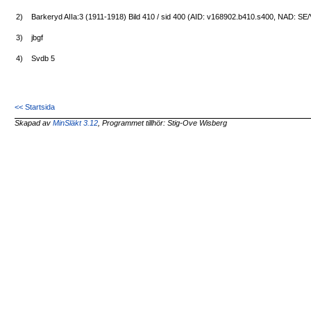
2)
Barkeryd AIIa:3 (1911-1918) Bild 410 / sid 400 (AID: v168902.b410.s400, NAD: S
3)
jbgf
4)
Svdb 5
<< Startsida
Skapad av
MinSläkt 3.12
, Programmet tillhör: Stig-Ove Wisberg