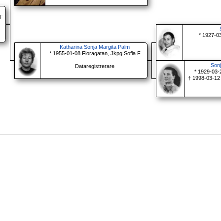
 F
* 1927-0
Katharina Sonja Margita Palm
* 1955-01-08 Floragatan, Jkpg Sofia F
Son
Dataregistrerare
* 1929-03-
† 1998-03-12