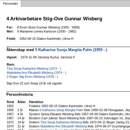
Personakt
4 Arkivarbetare Stig-Ove Gunnar Wisberg
Far:
8 Evert Sture Gunnar Wisberg (1925 - 2006)
Mor:
9 Marianne Linnea Karlsson (1930 - 1982)
Född:
1952-06-15 Glabro Karlsholm, Ukna H
Äktenskap med
5 Katharina Sonja Margita Palm (1955 - )
Vigsel:
1974-11-09 Järstorp Kyrka, Järstorp F
Barn:
Tina Sonja Katharina Wisberg (1972 - )
Madeleine Ann Elisabeth Wisberg (1974 - )
2 Roger Stig Evert Wisberg (1978 - )
Stig-Ove 22 och Sonja 19 år vid vigseln
Personhistoria
Årtal
Ålder
Händelse
1952
Födelse 1952-06-15 Glabro Karlsholm, Ukna H.
1955
2 år
Makan
5 Katharina Sonja Margita Palm
föds 1955-01-08 Floragatan, Jkp
1957
4 år
Systern Sylvia Elisabet Wisberg föds 1957-04-09 Glabro Karlsholm, Uk
1967
14 år
Brodern Carl-Jalmar Sture Wisberg föds 1967-05-23 Jutevägen 14, Jkpg
1972
19 år
Dottern
Tina Sonja Katharina Wisberg
föds 1972-04-11 Birger Jarlsg 23
1974
21 år
Dottern
Madeleine Ann Elisabeth Wisberg
föds 1974-06-07 Grymängsgata