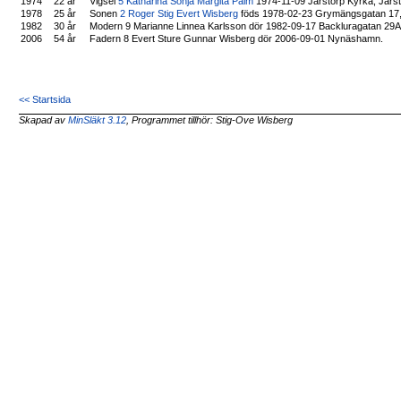
1974
22 år
Vigsel
5 Katharina Sonja Margita Palm
1974-11-09 Järstorp Kyrka, Järst
1978
25 år
Sonen
2 Roger Stig Evert Wisberg
föds 1978-02-23 Grymängsgatan 17, 
1982
30 år
Modern 9 Marianne Linnea Karlsson dör 1982-09-17 Backluragatan 29
2006
54 år
Fadern 8 Evert Sture Gunnar Wisberg dör 2006-09-01 Nynäshamn.
<< Startsida
Skapad av
MinSläkt 3.12
, Programmet tillhör: Stig-Ove Wisberg