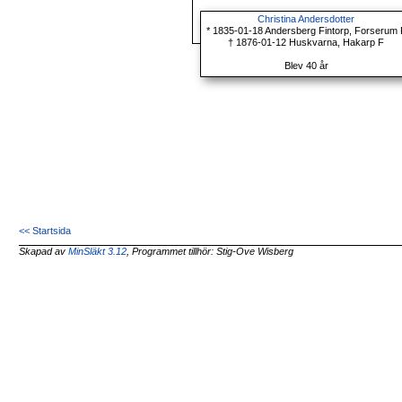
Christina Andersdotter
* 1835-01-18 Andersberg Fintorp, Forserum 
† 1876-01-12 Huskvarna, Hakarp F
Blev 40 år
<< Startsida
Skapad av
MinSläkt 3.12
, Programmet tillhör: Stig-Ove Wisberg