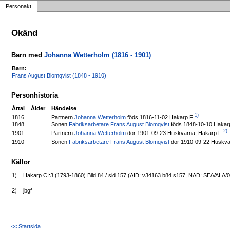
Personakt
Okänd
Barn med
Johanna Wetterholm (1816 - 1901)
Barn:
Frans August Blomqvist (1848 - 1910)
Personhistoria
Årtal
Ålder
Händelse
1)
Partnern
Johanna Wetterholm
föds 1816-11-02 Hakarp F
.
1816
1848
Sonen
Fabriksarbetare Frans August Blomqvist
föds 1848-10-10 Hakar
2)
Partnern
Johanna Wetterholm
dör 1901-09-23 Huskvarna, Hakarp F
.
1901
Sonen
Fabriksarbetare Frans August Blomqvist
dör 1910-09-22 Huskva
1910
Källor
1)
Hakarp CI:3 (1793-1860) Bild 84 / sid 157 (AID: v34163.b84.s157, NAD: SE/VALA/
2)
jbgf
<< Startsida