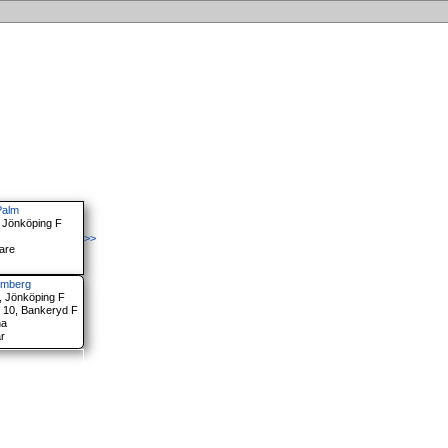
 Palm
, Jönköping F
>>
are
amberg
a, Jönköping F
 10, Bankeryd F
na
år