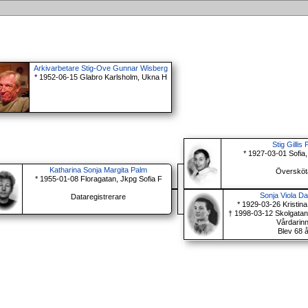
Arkivarbetare Stig-Ove Gunnar Wisberg
* 1952-06-15 Glabro Karlsholm, Ukna H
Stig Gillis
* 1927-03-01 Sofia
Katharina Sonja Margita Palm
Översköt
* 1955-01-08 Floragatan, Jkpg Sofia F
Sonja Viola D
Dataregistrerare
* 1929-03-26 Kristin
† 1998-03-12 Skolgatan
Vårdarin
Blev 68 