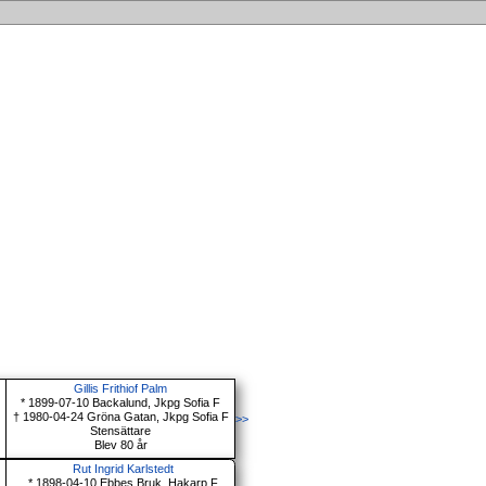
Gillis Frithiof Palm
* 1899-07-10 Backalund, Jkpg Sofia F
† 1980-04-24 Gröna Gatan, Jkpg Sofia F
>>
Stensättare
Blev 80 år
Rut Ingrid Karlstedt
* 1898-04-10 Ebbes Bruk, Hakarp F