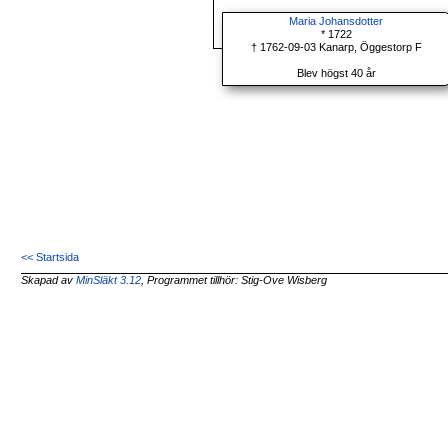
Maria Johansdotter
* 1722
† 1762-09-03 Kanarp, Öggestorp F
Blev högst 40 år
<< Startsida
Skapad av
MinSläkt 3.12
, Programmet tillhör: Stig-Ove Wisberg