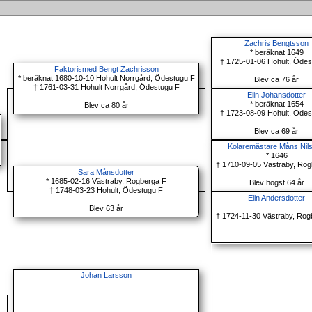
Zachris Bengtsson
* beräknat 1649
† 1725-01-06 Hohult, Ödes
Faktorismed Bengt Zachrisson
* beräknat 1680-10-10 Hohult Norrgård, Ödestugu F
Blev ca 76 år
† 1761-03-31 Hohult Norrgård, Ödestugu F
Elin Johansdotter
* beräknat 1654
Blev ca 80 år
† 1723-08-09 Hohult, Ödes
Blev ca 69 år
Kolaremästare Måns Nil
* 1646
† 1710-09-05 Västraby, Rog
Sara Månsdotter
* 1685-02-16 Västraby, Rogberga F
Blev högst 64 år
† 1748-03-23 Hohult, Ödestugu F
Elin Andersdotter
Blev 63 år
† 1724-11-30 Västraby, Rog
Johan Larsson