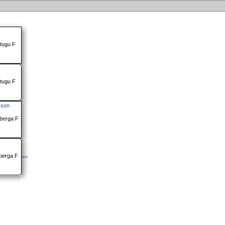
tugu F
tugu F
sson
berga F
berga F
>>