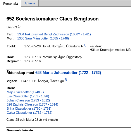
Antavla
Personakt
652 Sockenskomakare Claes Bengtsson
Blev 63 år.
Far:
1304 Faktorismed Bengt Zachrisson (1680? - 1761)
Mor:
1305 Sara Månsdotter (1685 - 1748)
1)
1723-05-28 Hohult Norrgård, Ödestugu F
Född:
Faddrar:
Håkan Krutmejer, Anders Måns
Död:
1786-07-13 Rommelsjö Ägor, Öggestorp F
Begravd:
1786-07-16
Äktenskap med
653 Maria Johansdotter (1722 - 1762)
2)
1747-10-11 Ånaryd, Ödestugu
Vigsel:
Barn:
Maja Claesdotter (1748 - )
Elin Claesdotter (1751 - 1826)
Johan Claesson (1753 - 1812)
326 Zachris Claesson (1757 - 1814)
Britta Claesdotter (1760 - 1761)
Caisa Claesdotter (1762 - 1762)
Claes 28 och Maria 28 år vid vigseln
Personhistoria