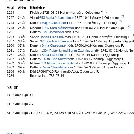
Årtal
Ålder
Händelse
1)
Födelse 1723-05-28 Hohult Norrgård, Ödestugu F.
1723
2)
Vigsel
653 Maria Johansdotter
1747-10-11 Ånaryd, Ödestugu.
1747
24 år
2)
Dottern
Maja Claesdotter
föds 1748-02-26 Ånaryd, Ödestugu
.
1748
24 år
2)
Modern
1305 Sara Månsdotter
dör 1748-03-23 Hohult, Ödestugu F
.
1748
24 år
1751
Dottern
Elin Claesdotter
föds 1751.
3
Sonen
Johan Claesson
föds 1753-12-11 Hohult Norrgård, Ödestugu F
1753
30 år
1757
33 år
Sonen
326 Zachris Claesson
föds 1757-02-17 Kanarp Upparby, Öggest
1760
37 år
Dottern
Britta Claesdotter
föds 1760-10-19 Kanarp, Öggestorp F.
Fadern
1304 Faktorismed Bengt Zachrisson
dör 1761-03-31 Hohult No
1761
37 år
1761
38 år
Dottern
Britta Claesdotter
dör 1761-10-16 Kanarp, Öggestorp F.
1762
39 år
Dottern
Caisa Claesdotter
föds 1762-08-17 Kanarp, Öggestorp F.
1762
39 år
Makan
653 Maria Johansdotter
dör 1762-09-03 Kanarp, Öggestorp F.
1762
39 år
Dottern
Caisa Claesdotter
dör 1762-09-03 Kanarp, Öggestorp F.
1786
63 år
Död 1786-07-13 Rommelsjö Ägor, Öggestorp F.
1786
Begravning 1786-07-16.
Källor
1)
Ödestugu B:1
2)
Ödestugu C:2
3)
Ödestugu CI:2 (1741-1806) Bild 30 / sid 51 (AID: v36706.b30.s51, NAD: SE/VALA/
<< Startsida