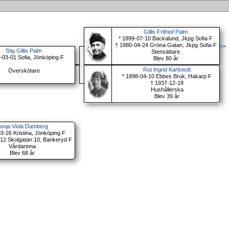
Gillis Frithiof Palm
* 1899-07-10 Backalund, Jkpg Sofia F
† 1980-04-24 Gröna Gatan, Jkpg Sofia F
>>
Stig Gillis Palm
Stensättare
-03-01 Sofia, Jönköping F
Blev 80 år
Rut Ingrid Karlstedt
Överskötare
* 1898-04-10 Ebbes Bruk, Hakarp F
† 1937-12-18
Hushållerska
Blev 39 år
onja Viola Damberg
3-26 Kristina, Jönköping F
12 Skolgatan 10, Bankeryd F
Vårdarinna
Blev 68 år