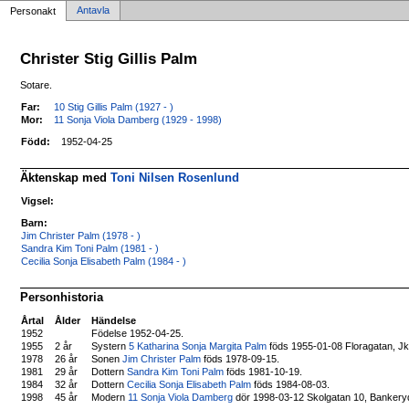
Antavla
Personakt
Christer Stig Gillis Palm
Sotare.
Far:
10 Stig Gillis Palm (1927 - )
Mor:
11 Sonja Viola Damberg (1929 - 1998)
Född:
1952-04-25
Äktenskap med
Toni Nilsen Rosenlund
Vigsel:
Barn:
Jim Christer Palm (1978 - )
Sandra Kim Toni Palm (1981 - )
Cecilia Sonja Elisabeth Palm (1984 - )
Personhistoria
Årtal
Ålder
Händelse
1952
Födelse 1952-04-25.
1955
2 år
Systern
5 Katharina Sonja Margita Palm
föds 1955-01-08 Floragatan, Jk
1978
26 år
Sonen
Jim Christer Palm
föds 1978-09-15.
1981
29 år
Dottern
Sandra Kim Toni Palm
föds 1981-10-19.
1984
32 år
Dottern
Cecilia Sonja Elisabeth Palm
föds 1984-08-03.
1998
45 år
Modern
11 Sonja Viola Damberg
dör 1998-03-12 Skolgatan 10, Bankery