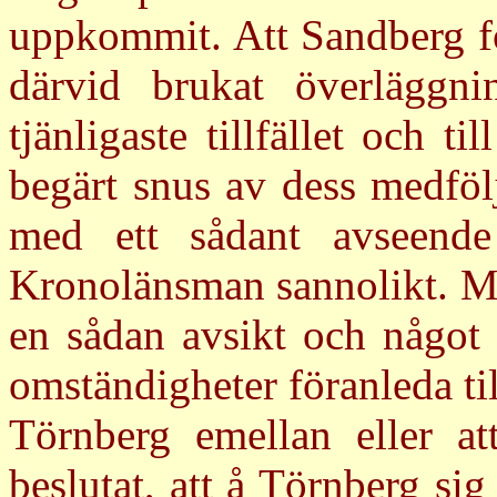
uppkommit. Att Sandberg för
därvid brukat överläggni
tjänligaste tillfället och til
begärt snus av dess medföl
med ett sådant avseende 
Kronolänsman sannolikt. Me
en sådan avsikt och något 
omständigheter föranleda t
Törnberg emellan eller at
beslutat, att å Törnberg si