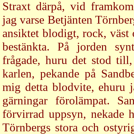
Straxt därpå, vid framkoms
jag varse Betjänten Törnber
ansiktet blodigt, rock, vä
bestänkta. På jorden syn
frågade, huru det stod til
karlen, pekande på Sandber
mig detta blodvite, ehuru 
gärningar förolämpat. S
förvirrad uppsyn, nekade h
Törnbergs stora och ostyri