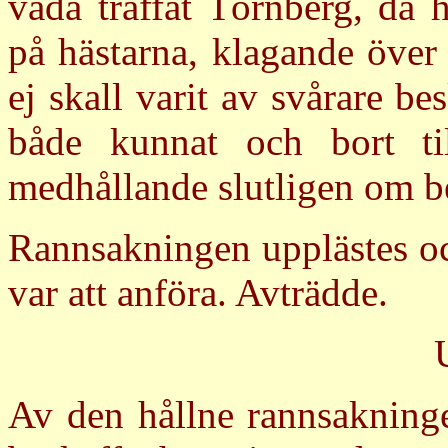
våda träffat Törnberg, då 
på hästarna, klagande över
ej skall varit av svårare b
både kunnat och bort til
medhållande slutligen om be
Rannsakningen upplästes oc
var att anföra. Avträdde.
Av den hållne rannsakninge