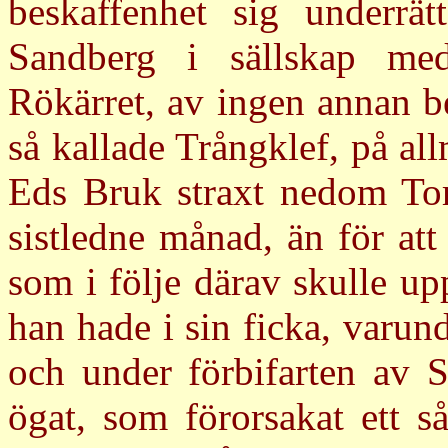
beskaffenhet sig underrät
Sandberg i sällskap me
Rökärret, av ingen annan b
så kallade Trångklef, på al
Eds Bruk straxt nedom To
sistledne månad, än för att
som i följe därav skulle up
han hade i sin ficka, varu
och under förbifarten av S
ögat, som förorsakat ett 