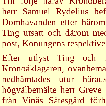
Till följe härav Kronobef
herr Samuel Rydelius befa
Domhavanden efter härom 
Ting utsatt och därom me
post, Konungens respektive
Efter utlyst Ting och T
Kronoåklagaren, ovanbemä
nedhämtades utur härad
högvälbemälte herr Greve 
från Vinäs Sätesgård för