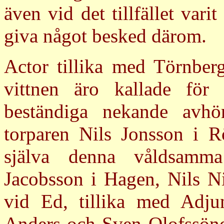
även vid det tillfället vari
giva något besked därom.
Actor tillika med Törnberg
vittnen äro kallade för
beständiga nekande avhö
torparen Nils Jonsson i R
själva denna våldsamm
Jacobsson i Hagen, Nils N
vid Ed, tillika med Adju
Anders och Sven Olofssöner