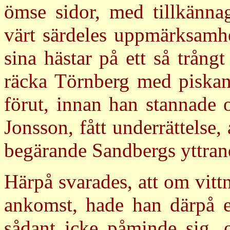
ömse sidor, med tillkännag
värt särdeles uppmärksamhe
sina hästar på ett så trångt
räcka Törnberg med piskan,
förut, innan han stannade 
Jonsson, fått underrättelse,
begärande Sandbergs yttra
Härpå svarades, att om vit
ankomst, hade han därpå ej
sådant icke påminde sig, 