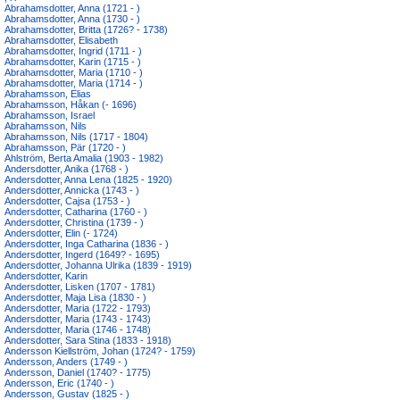
Abrahamsdotter, Anna (1721 - )
Abrahamsdotter, Anna (1730 - )
Abrahamsdotter, Britta (1726? - 1738)
Abrahamsdotter, Elisabeth
Abrahamsdotter, Ingrid (1711 - )
Abrahamsdotter, Karin (1715 - )
Abrahamsdotter, Maria (1710 - )
Abrahamsdotter, Maria (1714 - )
Abrahamsson, Elias
Abrahamsson, Håkan (- 1696)
Abrahamsson, Israel
Abrahamsson, Nils
Abrahamsson, Nils (1717 - 1804)
Abrahamsson, Pär (1720 - )
Ahlström, Berta Amalia (1903 - 1982)
Andersdotter, Anika (1768 - )
Andersdotter, Anna Lena (1825 - 1920)
Andersdotter, Annicka (1743 - )
Andersdotter, Cajsa (1753 - )
Andersdotter, Catharina (1760 - )
Andersdotter, Christina (1739 - )
Andersdotter, Elin (- 1724)
Andersdotter, Inga Catharina (1836 - )
Andersdotter, Ingerd (1649? - 1695)
Andersdotter, Johanna Ulrika (1839 - 1919)
Andersdotter, Karin
Andersdotter, Lisken (1707 - 1781)
Andersdotter, Maja Lisa (1830 - )
Andersdotter, Maria (1722 - 1793)
Andersdotter, Maria (1743 - 1743)
Andersdotter, Maria (1746 - 1748)
Andersdotter, Sara Stina (1833 - 1918)
Andersson Kiellström, Johan (1724? - 1759)
Andersson, Anders (1749 - )
Andersson, Daniel (1740? - 1775)
Andersson, Eric (1740 - )
Andersson, Gustav (1825 - )