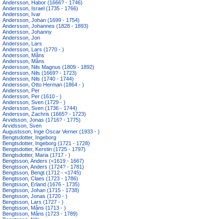
Andersson, Habor (1666? - 1746)
Andersson, Israel (1735 - 1766)
Andersson, Ivar
Andersson, Johan (1699 - 1754)
Andersson, Johannes (1828 - 1893)
Andersson, Johanny
Andersson, Jon
Andersson, Lars
Andersson, Lars (1770 - )
Andersson, Måns
Andersson, Måns
Andersson, Nils Magnus (1809 - 1892)
Andersson, Nils (1669? - 1723)
Andersson, Nils (1740 - 1744)
Andersson, Otto Herman (1864 - )
Andersson, Per
Andersson, Per (1610 - )
Andersson, Sven (1729 - )
Andersson, Sven (1736 - 1744)
Andersson, Zachris (1665? - 1723)
Arvidsson, Jonas (1716? - 1775)
Arvidsson, Sven
Augustsson, Inge Oscar Verner (1933 - )
Bengtsdotter, Ingeborg
Bengtsdotter, Ingeborg (1721 - 1728)
Bengtsdotter, Kerstin (1725 - 1797)
Bengtsdotter, Maria (1717 - )
Bengtsson, Anders (<1619 - 1667)
Bengtsson, Anders (1724? - 1781)
Bengtsson, Bengt (1712 - <1745)
Bengtsson, Claes (1723 - 1786)
Bengtsson, Erland (1676 - 1735)
Bengtsson, Johan (1715 - 1738)
Bengtsson, Jonas (1720 - )
Bengtsson, Lars (1727 - )
Bengtsson, Måns (1713 - )
Bengtsson, Måns (1723 - 1789)