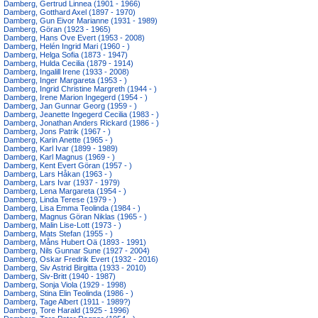
Damberg, Gertrud Linnea (1901 - 1966)
Damberg, Gotthard Axel (1897 - 1970)
Damberg, Gun Eivor Marianne (1931 - 1989)
Damberg, Göran (1923 - 1965)
Damberg, Hans Ove Evert (1953 - 2008)
Damberg, Helén Ingrid Mari (1960 - )
Damberg, Helga Sofia (1873 - 1947)
Damberg, Hulda Cecilia (1879 - 1914)
Damberg, Ingalill Irene (1933 - 2008)
Damberg, Inger Margareta (1953 - )
Damberg, Ingrid Christine Margreth (1944 - )
Damberg, Irene Marion Ingegerd (1954 - )
Damberg, Jan Gunnar Georg (1959 - )
Damberg, Jeanette Ingegerd Cecilia (1983 - )
Damberg, Jonathan Anders Rickard (1986 - )
Damberg, Jons Patrik (1967 - )
Damberg, Karin Anette (1965 - )
Damberg, Karl Ivar (1899 - 1989)
Damberg, Karl Magnus (1969 - )
Damberg, Kent Evert Göran (1957 - )
Damberg, Lars Håkan (1963 - )
Damberg, Lars Ivar (1937 - 1979)
Damberg, Lena Margareta (1954 - )
Damberg, Linda Terese (1979 - )
Damberg, Lisa Emma Teolinda (1984 - )
Damberg, Magnus Göran Niklas (1965 - )
Damberg, Malin Lise-Lott (1973 - )
Damberg, Mats Stefan (1955 - )
Damberg, Måns Hubert Oä (1893 - 1991)
Damberg, Nils Gunnar Sune (1927 - 2004)
Damberg, Oskar Fredrik Evert (1932 - 2016)
Damberg, Siv Astrid Birgitta (1933 - 2010)
Damberg, Siv-Britt (1940 - 1987)
Damberg, Sonja Viola (1929 - 1998)
Damberg, Stina Elin Teolinda (1986 - )
Damberg, Tage Albert (1911 - 1989?)
Damberg, Tore Harald (1925 - 1996)