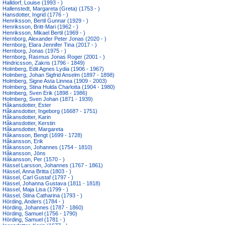
Halldorf, Louise (1993 - )
Hallenstedt, Margareta (Greta) (1753 - )
Hansdotter, Ingrid (1776 - )
Henriksson, Bertil Gunnar (1929 - )
Henriksson, Britt-Mari (1962 - )
Henriksson, Mikael Bertil (1969 - )
Hernborg, Alexander Peter Jonas (2020 - )
Hernborg, Elara Jennifer Tina (2017 - )
Hernborg, Jonas (1975 - )
Hernborg, Rasmus Jonas Roger (2001 - )
Hindricsson, Zakris (1796 - 1849)
Holmberg, Edit Agnes Lydia (1906 - 1967)
Holmberg, Johan Sigfrid Anselm (1897 - 1898)
Holmberg, Signe Asta Linnea (1909 - 2003)
Holmberg, Stina Hulda Charlotta (1904 - 1980)
Holmberg, Sven Erik (1898 - 1986)
Holmberg, Sven Johan (1871 - 1939)
Håkansdotter, Ester
Håkansdotter, Ingeborg (1668? - 1751)
Håkansdotter, Karin
Håkansdotter, Kerstin
Håkansdotter, Margareta
Håkansson, Bengt (1699 - 1728)
Håkansson, Erik
Håkansson, Johannes (1754 - 1810)
Håkansson, Jöns
Håkansson, Per (1570 - )
Hässel Larsson, Johannes (1767 - 1861)
Hässel, Anna Britta (1803 - )
Hässel, Carl Gustaf (1797 - )
Hässel, Johanna Gustava (1811 - 1818)
Hässel, Maja Lisa (1799 - )
Hässel, Stina Catharina (1793 - )
Hörding, Anders (1784 - )
Hörding, Johannes (1787 - 1860)
Hörding, Samuel (1756 - 1790)
Hörding, Samuel (1781 - )