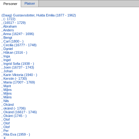
Platser
Personer
(Daag) Gustavsdotter, Hulda Emilia (1877 - 1962)
, (- 1722)
, (1651? - 1729)
, Abraham
, Anders
, Anna (1624? - 1696)
, Bengt
, Carl (1800 - )
, Cecilia (1677? - 1748)
, Daniel
, Håkan (1516 - )
, Inga
, Ingel
, Ingrid Sofia (1938 - )
, Joen (1673? - 1743)
, Johan
, Karin Viktoria (1940 - )
, Kerstin (- 1730)
, Maria (1700? - 1769)
, Marit
, Måns
, Måns
, Måns
, Nils
, Okänd
, okänd (- 1706)
, Okänd (1661? - 1746)
, Okänt (1745 - )
, Olof
, Olof
, Olof
, Per
, Rita Eva (1959 - )
, X