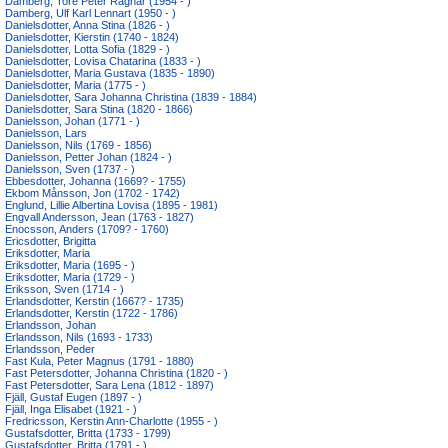
Damberg, Tore Peter Ragnar (1954 - )
Damberg, Ulf Karl Lennart (1950 - )
Danielsdotter, Anna Stina (1826 - )
Danielsdotter, Kierstin (1740 - 1824)
Danielsdotter, Lotta Sofia (1829 - )
Danielsdotter, Lovisa Chatarina (1833 - )
Danielsdotter, Maria Gustava (1835 - 1890)
Danielsdotter, Maria (1775 - )
Danielsdotter, Sara Johanna Christina (1839 - 1884)
Danielsdotter, Sara Stina (1820 - 1866)
Danielsson, Johan (1771 - )
Danielsson, Lars
Danielsson, Nils (1769 - 1856)
Danielsson, Petter Johan (1824 - )
Danielsson, Sven (1737 - )
Ebbesdotter, Johanna (1669? - 1755)
Ekbom Månsson, Jon (1702 - 1742)
Englund, Lillie Albertina Lovisa (1895 - 1981)
Engvall Andersson, Jean (1763 - 1827)
Enocsson, Anders (1709? - 1760)
Ericsdotter, Brigitta
Eriksdotter, Maria
Eriksdotter, Maria (1695 - )
Eriksdotter, Maria (1729 - )
Eriksson, Sven (1714 - )
Erlandsdotter, Kerstin (1667? - 1735)
Erlandsdotter, Kerstin (1722 - 1786)
Erlandsson, Johan
Erlandsson, Nils (1693 - 1733)
Erlandsson, Peder
Fast Kula, Peter Magnus (1791 - 1880)
Fast Petersdotter, Johanna Christina (1820 - )
Fast Petersdotter, Sara Lena (1812 - 1897)
Fjäll, Gustaf Eugen (1897 - )
Fjäll, Inga Elisabet (1921 - )
Fredricsson, Kerstin Ann-Charlotte (1955 - )
Gustafsdotter, Britta (1733 - 1799)
Gustafsdotter, Britta (1791 - )