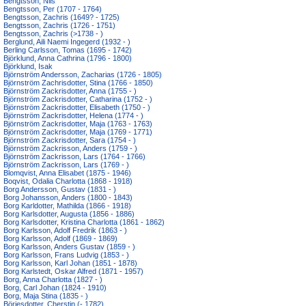
Bengtsson, Nils
Bengtsson, Per (1707 - 1764)
Bengtsson, Zachris (1649? - 1725)
Bengtsson, Zachris (1726 - 1751)
Bengtsson, Zachris (>1738 - )
Berglund, Aili Naemi Ingegerd (1932 - )
Berling Carlsson, Tomas (1695 - 1742)
Björklund, Anna Cathrina (1796 - 1800)
Björklund, Isak
Björnström Andersson, Zacharias (1726 - 1805)
Björnström Zachrisdotter, Stina (1766 - 1850)
Björnström Zackrisdotter, Anna (1755 - )
Björnström Zackrisdotter, Catharina (1752 - )
Björnström Zackrisdotter, Elisabeth (1750 - )
Björnström Zackrisdotter, Helena (1774 - )
Björnström Zackrisdotter, Maja (1763 - 1763)
Björnström Zackrisdotter, Maja (1769 - 1771)
Björnström Zackrisdotter, Sara (1754 - )
Björnström Zackrisson, Anders (1759 - )
Björnström Zackrisson, Lars (1764 - 1766)
Björnström Zackrisson, Lars (1769 - )
Blomqvist, Anna Elisabet (1875 - 1946)
Boqvist, Odalia Charlotta (1868 - 1918)
Borg Andersson, Gustav (1831 - )
Borg Johansson, Anders (1800 - 1843)
Borg Karldotter, Mathilda (1866 - 1918)
Borg Karlsdotter, Augusta (1856 - 1886)
Borg Karlsdotter, Kristina Charlotta (1861 - 1862)
Borg Karlsson, Adolf Fredrik (1863 - )
Borg Karlsson, Adolf (1869 - 1869)
Borg Karlsson, Anders Gustav (1859 - )
Borg Karlsson, Frans Ludvig (1853 - )
Borg Karlsson, Karl Johan (1851 - 1878)
Borg Karlstedt, Oskar Alfred (1871 - 1957)
Borg, Anna Charlotta (1827 - )
Borg, Carl Johan (1824 - 1910)
Borg, Maja Stina (1835 - )
Börjesdotter, Cherstin (- 1782)