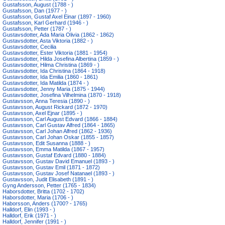
Gustafsson, August (1788 - )
Gustafsson, Dan (1977 - )
Gustafsson, Gustaf Axel Einar (1897 - 1960)
Gustafsson, Karl Gerhard (1946 - )
Gustafsson, Petter (1787 - )
Gustavsdotter, Ada Maria Olivia (1862 - 1862)
Gustavsdotter, Asta Viktoria (1882 - )
Gustavsdotter, Cecilia
Gustavsdotter, Ester Viktoria (1881 - 1954)
Gustavsdotter, Hilda Josefina Albertina (1859 - )
Gustavsdotter, Hilma Christina (1869 - )
Gustavsdotter, Ida Christina (1864 - 1918)
Gustavsdotter, Ida Emilia (1860 - 1861)
Gustavsdotter, Ida Matilda (1874 - )
Gustavsdotter, Jenny Maria (1875 - 1944)
Gustavsdotter, Josefina Vilhelmina (1870 - 1918)
Gustavsson, Anna Teresia (1890 - )
Gustavsson, August Rickard (1872 - 1970)
Gustavsson, Axel Ejnar (1895 - )
Gustavsson, Carl August Edvard (1866 - 1884)
Gustavsson, Carl Gustav Alfred (1864 - 1865)
Gustavsson, Carl Johan Alfred (1862 - 1936)
Gustavsson, Carl Johan Oskar (1855 - 1857)
Gustavsson, Edit Susanna (1888 - )
Gustavsson, Emma Matilda (1867 - 1957)
Gustavsson, Gustaf Edvard (1880 - 1884)
Gustavsson, Gustav David Emanuel (1893 - )
Gustavsson, Gustav Emil (1871 - 1872)
Gustavsson, Gustav Josef Natanael (1893 - )
Gustavsson, Judit Elisabeth (1891 - )
Gyng Andersson, Petter (1765 - 1834)
Haborsdotter, Britta (1702 - 1702)
Haborsdotter, Maria (1706 - )
Haborsson, Anders (1700? - 1765)
Halldorf, Elin (1993 - )
Halldorf, Erik (1971 - )
Halldorf, Jennifer (1991 - )