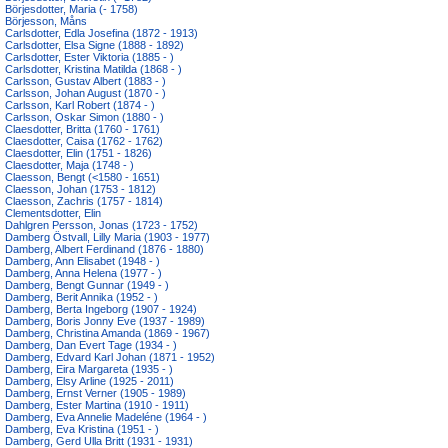
Börjesdotter, Maria (- 1758)
Börjesson, Måns
Carlsdotter, Edla Josefina (1872 - 1913)
Carlsdotter, Elsa Signe (1888 - 1892)
Carlsdotter, Ester Viktoria (1885 - )
Carlsdotter, Kristina Matilda (1868 - )
Carlsson, Gustav Albert (1883 - )
Carlsson, Johan August (1870 - )
Carlsson, Karl Robert (1874 - )
Carlsson, Oskar Simon (1880 - )
Claesdotter, Britta (1760 - 1761)
Claesdotter, Caisa (1762 - 1762)
Claesdotter, Elin (1751 - 1826)
Claesdotter, Maja (1748 - )
Claesson, Bengt (<1580 - 1651)
Claesson, Johan (1753 - 1812)
Claesson, Zachris (1757 - 1814)
Clementsdotter, Elin
Dahlgren Persson, Jonas (1723 - 1752)
Damberg Östvall, Lilly Maria (1903 - 1977)
Damberg, Albert Ferdinand (1876 - 1880)
Damberg, Ann Elisabet (1948 - )
Damberg, Anna Helena (1977 - )
Damberg, Bengt Gunnar (1949 - )
Damberg, Berit Annika (1952 - )
Damberg, Berta Ingeborg (1907 - 1924)
Damberg, Boris Jonny Eve (1937 - 1989)
Damberg, Christina Amanda (1869 - 1967)
Damberg, Dan Evert Tage (1934 - )
Damberg, Edvard Karl Johan (1871 - 1952)
Damberg, Eira Margareta (1935 - )
Damberg, Elsy Arline (1925 - 2011)
Damberg, Ernst Verner (1905 - 1989)
Damberg, Ester Martina (1910 - 1911)
Damberg, Eva Annelie Madeléne (1964 - )
Damberg, Eva Kristina (1951 - )
Damberg, Gerd Ulla Britt (1931 - 1931)