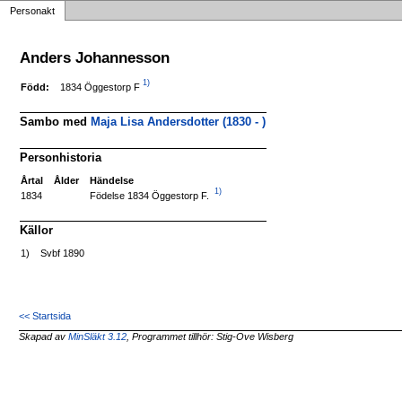
Personakt
Anders Johannesson
1)
1834 Öggestorp F
Född:
Sambo med
Maja Lisa Andersdotter (1830 - )
Personhistoria
Årtal
Ålder
Händelse
1)
Födelse 1834 Öggestorp F.
1834
Källor
1)
Svbf 1890
<< Startsida
Skapad av
MinSläkt 3.12
, Programmet tillhör: Stig-Ove Wisberg