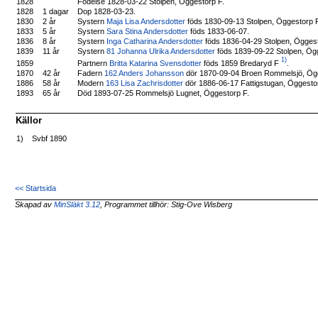
1828
Födelse 1828-03-22 Stolpen, Öggestorp F.
1828
1 dagar
Dop 1828-03-23.
1830
2 år
Systern
Maja Lisa Andersdotter
föds 1830-09-13 Stolpen, Öggestorp 
1833
5 år
Systern
Sara Stina Andersdotter
föds 1833-06-07.
1836
8 år
Systern
Inga Catharina Andersdotter
föds 1836-04-29 Stolpen, Öggest
1839
11 år
Systern
81 Johanna Ulrika Andersdotter
föds 1839-09-22 Stolpen, Ög
1)
Partnern
Britta Katarina Svensdotter
föds 1859 Bredaryd F
.
1859
1870
42 år
Fadern
162 Anders Johansson
dör 1870-09-04 Broen Rommelsjö, Ögg
1886
58 år
Modern
163 Lisa Zachrisdotter
dör 1886-06-17 Fattigstugan, Öggesto
1893
65 år
Död 1893-07-25 Rommelsjö Lugnet, Öggestorp F.
Källor
1)
Svbf 1890
<< Startsida
Skapad av
MinSläkt 3.12
, Programmet tillhör: Stig-Ove Wisberg