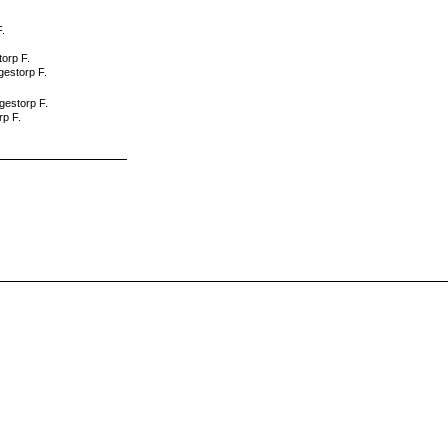
F.
orp F.
gestorp F.
estorp F.
rp F.