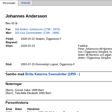
Antavla
Personakt
Johannes Andersson
Blev 65 år.
Far:
162 Anders Johansson (1796 - 1870)
Mor:
163 Lisa Zachrisdotter (1799 - 1886)
Född:
1828-03-22 Stolpen, Öggestorp F
Begravd:
Döpt:
1828-03-23
Faddrar
Peter Johansson till Hjorte
son i Öggestorp Sörgård, h
dotter till Hjortens och pig
dotter i Öggestorp Sörgård.
Död:
1893-07-25 Rommelsjö Lugnet, Öggestorp F
Sambo med
Britta Katarina Svensdotter (1859 - )
Noteringar
(Barn), Gustaf Julius 1888 Barn
(Barn), Tida Alida Elisabeth 1890 Barn
Personhistoria
Årtal
Ålder
Händelse