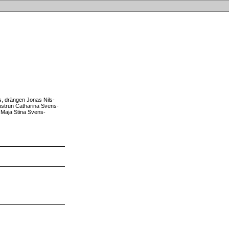
ns, drängen Jonas Nils-
ustrun Catharina Svens-
an Maja Stina Svens-