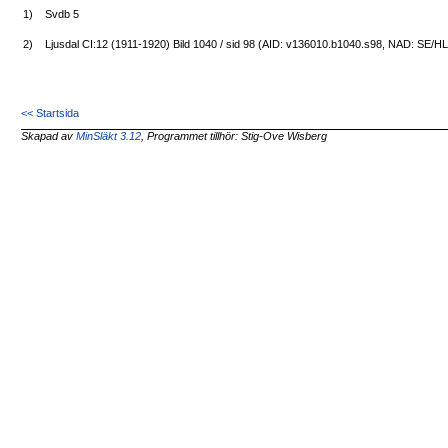
1)
Svdb 5
2)
Ljusdal CI:12 (1911-1920) Bild 1040 / sid 98 (AID: v136010.b1040.s98, NAD: SE/H
<< Startsida
Skapad av
MinSläkt 3.12
, Programmet tillhör: Stig-Ove Wisberg