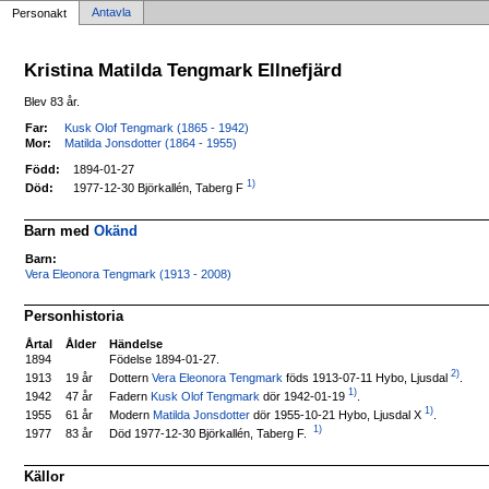
Antavla
Personakt
Kristina Matilda Tengmark Ellnefjärd
Blev 83 år.
Far:
Kusk Olof Tengmark (1865 - 1942)
Mor:
Matilda Jonsdotter (1864 - 1955)
Född:
1894-01-27
1)
1977-12-30 Björkallén, Taberg F
Död:
Barn med
Okänd
Barn:
Vera Eleonora Tengmark (1913 - 2008)
Personhistoria
Årtal
Ålder
Händelse
1894
Födelse 1894-01-27.
2)
Dottern
Vera Eleonora Tengmark
föds 1913-07-11 Hybo, Ljusdal
.
1913
19 år
1)
Fadern
Kusk Olof Tengmark
dör 1942-01-19
.
1942
47 år
1)
Modern
Matilda Jonsdotter
dör 1955-10-21 Hybo, Ljusdal X
.
1955
61 år
1)
Död 1977-12-30 Björkallén, Taberg F.
1977
83 år
Källor