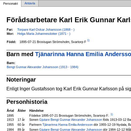
Antavla
Personakt
Förådsarbetare Karl Erik Gunnar Kar
Far:
Torpare Karl Oskar Johansson (1868 - )
Mor:
Helga Maria Johannesdotter (1871 - )
1)
1895-07-21 Brostugan Strömsholm, Svartorp F
Född:
Barn med
Tjänarinna Hanna Emilia Andersso
Barn:
Bengt Gunnar Alexander Johansson (1913 - 1984)
Noteringar
Enligt Inger Gustafsson tog Karl Erik Gunnar Karlsson på si
Personhistoria
Årtal
Ålder
Händelse
1)
Födelse 1895-07-21 Brostugan Strömsholm, Svartorp F.
1895
1913
17 år
Sonen
Gjutare Bengt Gunnar Alexander Johansson
föds 1913-03-12 Ba
Partnern
Tjänarinna Hanna Emilia Andersson
dör 1955-12-19 Nydala, B
1955
60 år
Sonen
Gjutare Bengt Gunnar Alexander Johansson
dör 1984-12-12 Må
1984
89 år