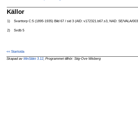
Källor
1)
Svarttorp C:5 (1895-1935) Bild 67 / sid 3 (AID: v172321.b67.s3, NAD: SE/VALA/00
2)
Svdb 5
<< Startsida
Skapad av
MinSläkt 3.12
, Programmet tillhör: Stig-Ove Wisberg