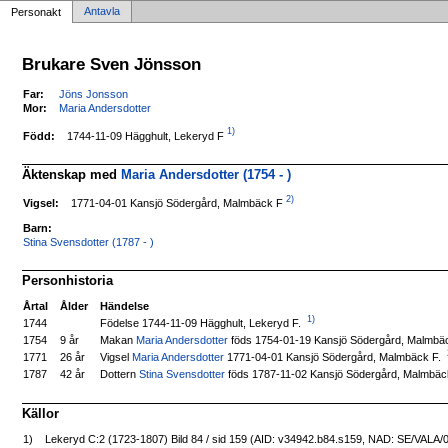
Antavla
Personakt
Brukare Sven Jönsson
Far:
Jöns Jonsson
Mor:
Maria Andersdotter
1)
1744-11-09 Hägghult, Lekeryd F
Född:
Äktenskap med
Maria Andersdotter (1754 - )
2)
1771-04-01 Kansjö Södergård, Malmbäck F
Vigsel:
Barn:
Stina Svensdotter (1787 - )
Personhistoria
Årtal
Ålder
Händelse
1)
Födelse 1744-11-09 Hägghult, Lekeryd F.
1744
Makan
Maria Andersdotter
föds 1754-01-19 Kansjö Södergård, Malmbä
1754
9 år
Vigsel
Maria Andersdotter
1771-04-01 Kansjö Södergård, Malmbäck F.
1771
26 år
Dottern
Stina Svensdotter
föds 1787-11-02 Kansjö Södergård, Malmbäc
1787
42 år
Källor
1)
Lekeryd C:2 (1723-1807) Bild 84 / sid 159 (AID: v34942.b84.s159, NAD: SE/VALA/