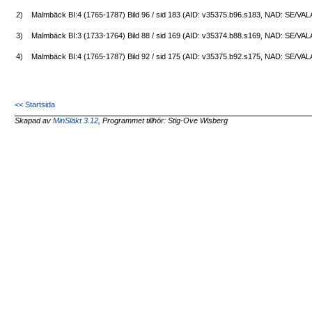
2)
Malmbäck BI:4 (1765-1787) Bild 96 / sid 183 (AID: v35375.b96.s183, NAD: SE/VA
3)
Malmbäck BI:3 (1733-1764) Bild 88 / sid 169 (AID: v35374.b88.s169, NAD: SE/VA
4)
Malmbäck BI:4 (1765-1787) Bild 92 / sid 175 (AID: v35375.b92.s175, NAD: SE/VA
<< Startsida
Skapad av
MinSläkt 3.12
, Programmet tillhör: Stig-Ove Wisberg