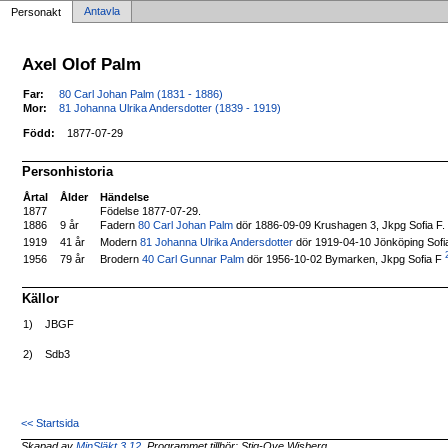
Antavla
Personakt
Axel Olof Palm
Far:
80 Carl Johan Palm (1831 - 1886)
Mor:
81 Johanna Ulrika Andersdotter (1839 - 1919)
Född:
1877-07-29
Personhistoria
Årtal
Ålder
Händelse
1877
Födelse 1877-07-29.
1886
9 år
Fadern
80 Carl Johan Palm
dör 1886-09-09 Krushagen 3, Jkpg Sofia F.
Modern
81 Johanna Ulrika Andersdotter
dör 1919-04-10 Jönköping Sofi
1919
41 år
2
Brodern
40 Carl Gunnar Palm
dör 1956-10-02 Bymarken, Jkpg Sofia F
1956
79 år
Källor
1)
JBGF
2)
Sdb3
<< Startsida
Skapad av
MinSläkt 3.12
, Programmet tillhör: Stig-Ove Wisberg