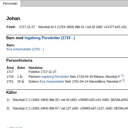
Personakt
Johan
Född:
1717-11-27
Nävelsjö AI:1 (1753-1804) Bild 41 / sid 32 (AID: v21377.b41.s3
Barn med
Ingeborg Persdotter (1719 - )
Barn:
Eva Johansdotter (1751 - )
Personhistoria
Årtal
Ålder
Händelse
1717
Födelse 1717-11-27.
1)
Partnern
Ingeborg Persdotter
föds 1719-04-19 Ebbarp, Nävelsjö F
.
1719
1 år
2)
Dottern
Eva Johansdotter
föds 1751-04-14 Hässelåkra, Nävelsjö F
.
1751
33 år
Källor
1)
Nävelsjö C:1 (1681-1804) Bild 25 / sid 43 (AID: v35883.b25.s43, NAD: SE/VALA/00
2)
Nävelsjö C:1 (1681-1804) Bild 67 / sid 127 (AID: v35883.b67.s127, NAD: SE/VALA