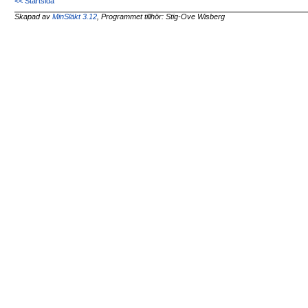
<< Startsida
Skapad av
MinSläkt 3.12
, Programmet tillhör: Stig-Ove Wisberg