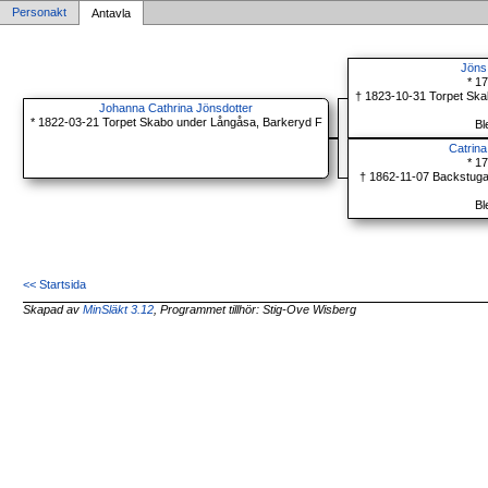
Personakt
Antavla
Jöns
* 1
† 1823-10-31 Torpet Ska
Johanna Cathrina Jönsdotter
* 1822-03-21 Torpet Skabo under Långåsa, Barkeryd F
Bl
Catrin
* 1
† 1862-11-07 Backstuga
Bl
<< Startsida
Skapad av
MinSläkt 3.12
, Programmet tillhör: Stig-Ove Wisberg