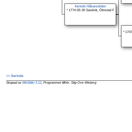
Kertstin Håkansdotter
* 1774-05-30 Sandvik, Ölmstad F
* 174
<< Startsida
Skapad av
MinSläkt 3.12
, Programmet tillhör: Stig-Ove Wisberg