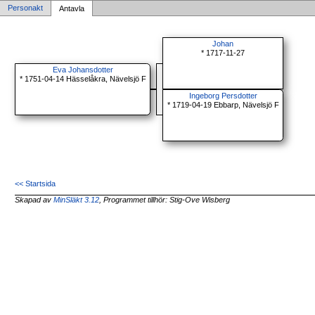
Personakt
Antavla
Johan
* 1717-11-27
Eva Johansdotter
* 1751-04-14 Hässelåkra, Nävelsjö F
Ingeborg Persdotter
* 1719-04-19 Ebbarp, Nävelsjö F
<< Startsida
Skapad av
MinSläkt 3.12
, Programmet tillhör: Stig-Ove Wisberg