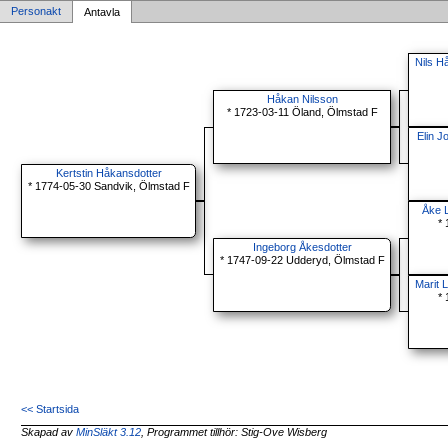
Personakt
Antavla
Nils H
Håkan Nilsson
* 1723-03-11 Öland, Ölmstad F
Elin J
Kertstin Håkansdotter
* 1774-05-30 Sandvik, Ölmstad F
Åke 
*
Ingeborg Åkesdotter
* 1747-09-22 Udderyd, Ölmstad F
Marit 
*
<< Startsida
Skapad av
MinSläkt 3.12
, Programmet tillhör: Stig-Ove Wisberg