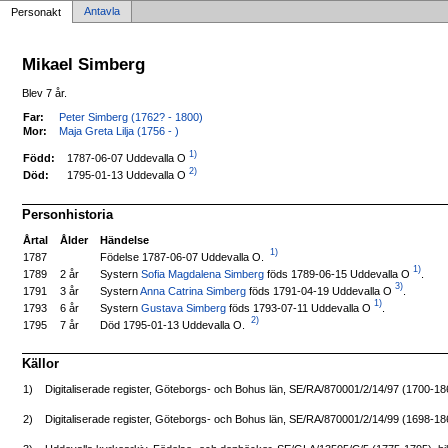
Antavla
Personakt
Mikael Simberg
Blev 7 år.
Far:
Peter Simberg (1762? - 1800)
Mor:
Maja Greta Lilja (1756 - )
1)
1787-06-07 Uddevalla O
Född:
2)
1795-01-13 Uddevalla O
Död:
Personhistoria
Årtal
Ålder
Händelse
1)
Födelse 1787-06-07 Uddevalla O.
1787
1)
Systern
Sofia Magdalena Simberg
föds 1789-06-15 Uddevalla O
.
1789
2 år
3)
Systern
Anna Catrina Simberg
föds 1791-04-19 Uddevalla O
.
1791
3 år
1)
Systern
Gustava Simberg
föds 1793-07-11 Uddevalla O
.
1793
6 år
2)
Död 1795-01-13 Uddevalla O.
1795
7 år
Källor
1)
Digitaliserade register, Göteborgs- och Bohus län, SE/RA/870001/2/14/97 (1700-1
2)
Digitaliserade register, Göteborgs- och Bohus län, SE/RA/870001/2/14/99 (1698-1