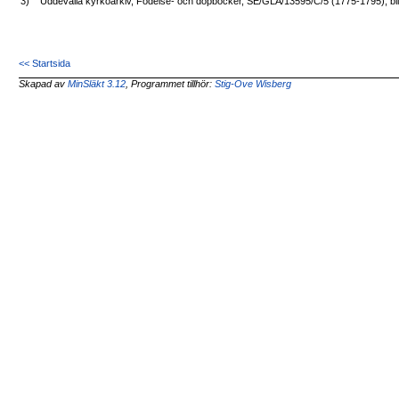
3)
Uddevalla kyrkoarkiv, Födelse- och dopböcker, SE/GLA/13595/C/5 (1775-1795), bi
<< Startsida
Skapad av
MinSläkt 3.12
, Programmet tillhör:
Stig-Ove Wisberg