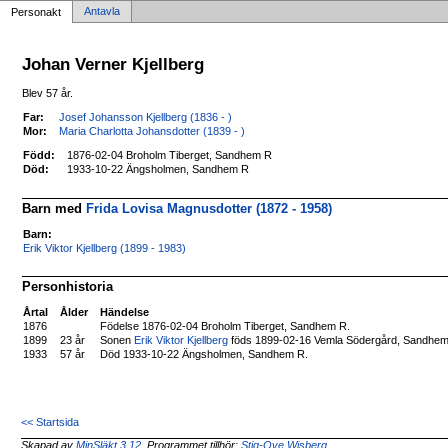
Antavla
Personakt
Johan Verner Kjellberg
Blev 57 år.
Far:
Josef Johansson Kjellberg (1836 - )
Mor:
Maria Charlotta Johansdotter (1839 - )
Född:
1876-02-04 Broholm Tiberget, Sandhem R
Död:
1933-10-22 Ängsholmen, Sandhem R
Barn med
Frida Lovisa Magnusdotter (1872 - 1958)
Barn:
Erik Viktor Kjellberg (1899 - 1983)
Personhistoria
Årtal
Ålder
Händelse
1876
Födelse 1876-02-04 Broholm Tiberget, Sandhem R.
1899
23 år
Sonen
Erik Viktor Kjellberg
föds 1899-02-16 Vemla Södergård, Sandhem
1933
57 år
Död 1933-10-22 Ängsholmen, Sandhem R.
<< Startsida
Skapad av
MinSläkt 3.12
, Programmet tillhör:
Stig-Ove Wisberg