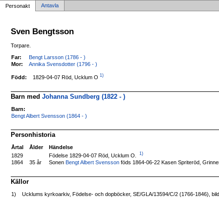
Antavla
Personakt
Sven Bengtsson
Torpare.
Far:
Bengt Larsson (1786 - )
Mor:
Annika Svensdotter (1796 - )
1)
1829-04-07 Röd, Ucklum O
Född:
Barn med
Johanna Sundberg (1822 - )
Barn:
Bengt Albert Svensson (1864 - )
Personhistoria
Årtal
Ålder
Händelse
1)
Födelse 1829-04-07 Röd, Ucklum O.
1829
1864
35 år
Sonen
Bengt Albert Svensson
föds 1864-06-22 Kasen Spriteröd, Grinne
Källor
1)
Ucklums kyrkoarkiv, Födelse- och dopböcker, SE/GLA/13594/C/2 (1766-1846), bil