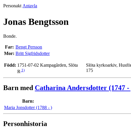
Personakt
Antavla
Jonas Bengtsson
Bonde.
Far:
Bengt Persson
Mor:
Britt Sigfridsdotter
Född:
1751-07-02 Kampagården, Slöta
Slöta kyrkoarkiv, Husf
1)
175
R
Barn med
Catharina Andersdotter (1747 - 
Barn:
Maria Jonsdotter (1788 - )
Personhistoria