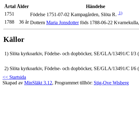
Årtal
Ålder
Händelse
1)
1751
Födelse 1751-07-02 Kampagården, Slöta R.
1788
36 år
Dottern
Maria Jonsdotter
föds 1788-06-22 Kvarnekulla,
Källor
1)
Slöta kyrkoarkiv, Födelse- och dopböcker, SE/GLA/13491/C I/3 
2)
Slöta kyrkoarkiv, Födelse- och dopböcker, SE/GLA/13491/C I/6 
<< Startsida
Skapad av
MinSläkt 3.12
, Programmet tillhör:
Stig-Ove Wisberg